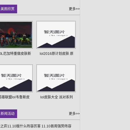
L美图欣赏
更多>>
OL厄加特重做皮肤新
lol2016原计划皮肤 原
英雄联盟lol韦鲁斯皮
lol皮肤大全 派对系列
L新闻活动
更多>>
之弈11.10版什么阵容厉害 11.10首周强势阵容