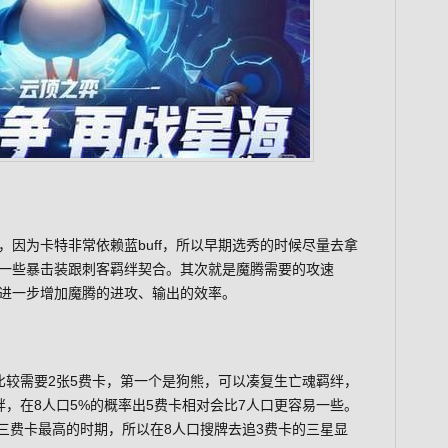
因为卡特非常依赖蓝buff，所以早期选秀的时候尽量去拿
一些暴击装跟刺客羁绊契合。其次就是魔腾需要的攻速
进一步增加魔腾的进攻、输出的效率。
比较需要2张5费卡，第一个是狗熊，可以凑复生亡魂羁绊，
，在8人口5%的概率出5费卡相对会比7人口更容易一些。
D三费卡最高的时期，所以在8人口搜牌去追3费卡的三星显