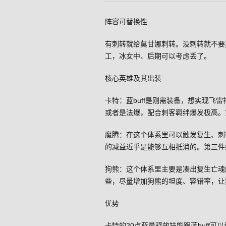
阵容可替换性
有刺转就给莫甘娜刺转。没刺转就不要
工，冰女中、后期可以考虑丢了。
核心英雄及其出装
卡特：蓝buff是刚需装备，想实现飞
或者是法爆，配合刺客羁绊爆发极高。
魔腾：在这个体系里可以触发复生、刺
的减益近乎是能够互相抵消的。第三件
狗熊：这个体系里主要是凑出复生亡魂
些，尽量增加狗熊的坦度、容错率，让
优势
卡特的20点蓝量释放技能跟蓝buff