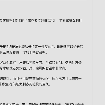
莫甘娜换1费卡的卡兹克去凑6刺的羁绊。早期拿魔女刺打
雷神卡特的玩法必须给卡特来一件蓝buff，输出装可以给无尽
第三件给春哥，增加卡特容错率。
客两个羁绊。出装给黑暗羊刀、黑暗饮血剑，这两件装备
给水银或者黑水银，对于魔腾的容错率非常高。
的羁绊，而且作用是在前场拉仇恨。所以出装可以偏肉一
狗熊能在前场为刺客英雄抗的更久。
可以说是完美契合，可以无缝连接无限释放技能，所以飞雷神卡