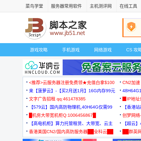
菜鸟学堂
服务器常用软件
主机测评网
在线工具
游戏攻略
手机游戏
网络游戏
CS 攻
<推荐>云服务器注册免费领★充值白拿$100
CN2加速
来【菠萝云】-【买2月送1月】16G内存99元
48H64
文字广告招租 qq:461478385
3000+
▉IP地
【579云】国内高防物理机,40H64G仅需99
【香港站群
元
█机房大带宽机柜Q:1006456867█
创梦网络
【高电机柜】算力托管租赁、大带宽、云主
88元/月
【超云】4
机
香港美国CN2/国内高防服务器██全科云██
██群英网
◆◆◆