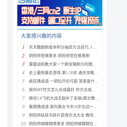
广告 商业广告，理性
大家感兴趣的内容
1
天天酷跑新版本积分抽奖方法技巧_1.0.8.0版新人物新坐
2
阴阳师觉哪里多 阴阳师觉在哪里刷
3
雷霆战机教大家一个刷宝箱刷分的图文教程
4
史上最贱暴走游戏 第1-20关 通关攻略(图文详解)
5
疯狂猜成语 一把拉开的弓箭 答案是什么成语
6
我叫MT符文怎么合成最好 符文合成攻略推荐
7
微信5.0飞机大战无敌补丁安装(图文教程) 高分攻略
8
看图猜成语 我叫美女今年16岁左边一个女人 答案是什么
9
阴阳师姑获鸟碎片获得方法大全 教你如何快速获得姑获
10
阴阳师蝴蝶精哪里多 阴阳师蝴蝶精在哪里刷