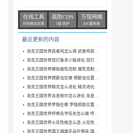
在线工具
高防CDN
万恒网络
代码格式化等
T级 防护
IDC服务商
最近更新的内容
洛克王国世界武者鸡怎么得 武者鸡获得方式
洛克王国世界双灯鱼多少级进化 双灯鱼进化等级介绍
洛克王国世界哪些属性克制 属性克制表分享
洛克王国世界燃薪虫在哪 燃薪虫位置详解
洛克王国世界精灵怎么进化 精灵进化方式
洛克王国世界龙息帕尔怎么进化 龙息帕尔进化介绍
洛克王国世界罗隐在哪 罗隐抓取位置分享
洛克王国世界呼唤名字任务怎么做 呼唤名字任务完成方
洛克王国世界火花性格怎么选 火花性格推荐
洛克王国世界国王城堡花朵在哪采 国王城堡全花朵采集