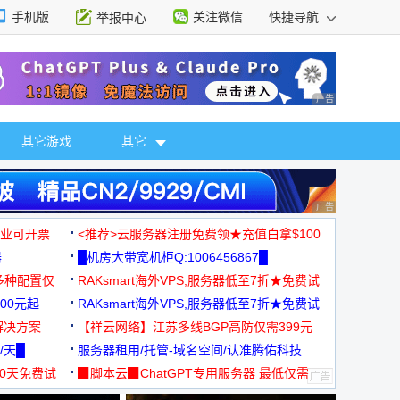
手机版
关注微信
快捷导航
举报中心
性选择
广告 商业广告，理
其它游戏
其它
广告 商业广告，理
，企业可开票
<推荐>云服务器注册免费领★充值白拿$100
器
█机房大带宽机柜Q:1006456867█
多种配置仅
RAKsmart海外VPS,服务器低至7折★免费试
00元起
用★
RAKsmart海外VPS,服务器低至7折★免费试
解决方案
用★
【祥云网络】江苏多线BGP高防仅需399元
/天█
服务器租用/托管-域名空间/认准腾佑科技
30天免费试
▉脚本云▉ChatGPT专用服务器 最低仅需
19元/月