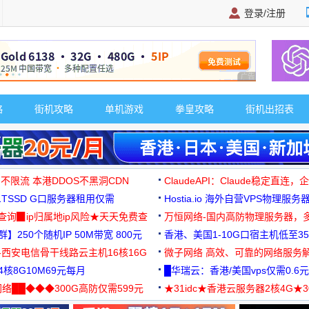
登录/注册
广告 商业广告，理
略
街机攻略
单机游戏
拳皇攻略
街机出招表
 不限流 本港DDOS不黑洞CDN
ClaudeAPI：Claude稳定直连
G1TSSD G口服务器租用仅需
Hostia.io 海外自营VPS物理服务
可免费测试
址查询▉ip归属地ip风险★天天免费查
万恒网络-国内高防物理服务器，
】250个随机IP 50M带宽 800元
99元/月起
香港、美国1-10G口宿主机低至35
-西安电信骨干线路云主机16核16G
微子网络 高效、可靠的网络服务
核8G10M69元每月
█华瑞云：香港/美国vps仅需0.6元
络██◆◆◆300G高防仅需599元
★31idc★香港云服务器2核4G★
用◆