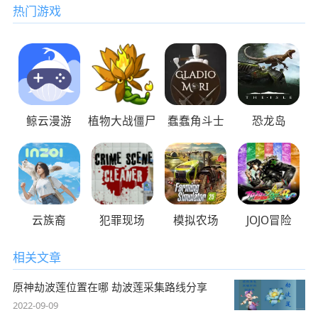
热门游戏
鲸云漫游
植物大战僵尸
蠢蠢角斗士
恐龙岛
云族裔
犯罪现场
模拟农场
JOJO冒险
相关文章
原神劫波莲位置在哪 劫波莲采集路线分享
2022-09-09