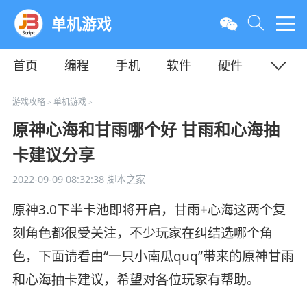
单机游戏
首页
编程
手机
软件
硬件
教程
平面
服务器
游戏攻略
单机游戏
>
>
原神心海和甘雨哪个好 甘雨和心海抽
卡建议分享
2022-09-09 08:32:38
脚本之家
原神3.0下半卡池即将开启，甘雨+心海这两个复
刻角色都很受关注，不少玩家在纠结选哪个角
色，下面请看由“一只小南瓜quq”带来的原神甘雨
和心海抽卡建议，希望对各位玩家有帮助。