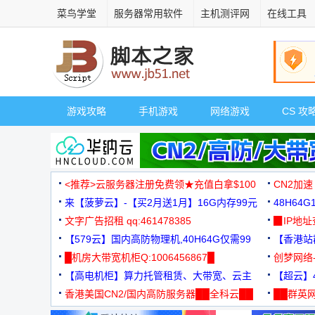
菜鸟学堂
服务器常用软件
主机测评网
在线工具
游戏攻略
手机游戏
网络游戏
CS 攻
<推荐>云服务器注册免费领★充值白拿$100
CN2加速
来【菠萝云】-【买2月送1月】16G内存99元
48H64
文字广告招租 qq:461478385
3000+
▉IP地
【579云】国内高防物理机,40H64G仅需99
【香港站群
元
█机房大带宽机柜Q:1006456867█
创梦网络
【高电机柜】算力托管租赁、大带宽、云主
88元/月
【超云】4
机
香港美国CN2/国内高防服务器██全科云██
██群英网
◆◆◆