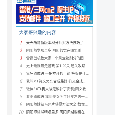
广告 商业广告，理性
大家感兴趣的内容
1
天天酷跑新版本积分抽奖方法技巧_1.0.8.0版新人物新坐
2
阴阳师觉哪里多 阴阳师觉在哪里刷
3
雷霆战机教大家一个刷宝箱刷分的图文教程
4
史上最贱暴走游戏 第1-20关 通关攻略(图文详解)
5
疯狂猜成语 一把拉开的弓箭 答案是什么成语
6
我叫MT符文怎么合成最好 符文合成攻略推荐
7
微信5.0飞机大战无敌补丁安装(图文教程) 高分攻略
8
看图猜成语 我叫美女今年16岁左边一个女人 答案是什么
9
阴阳师姑获鸟碎片获得方法大全 教你如何快速获得姑获
10
阴阳师蝴蝶精哪里多 阴阳师蝴蝶精在哪里刷