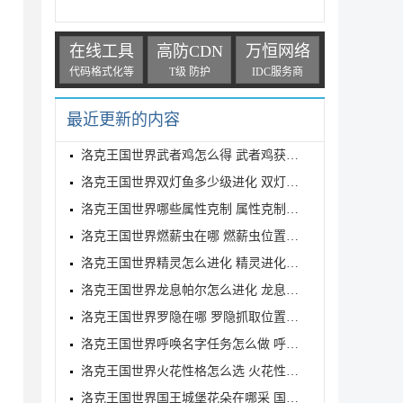
在线工具
高防CDN
万恒网络
代码格式化等
T级 防护
IDC服务商
最近更新的内容
洛克王国世界武者鸡怎么得 武者鸡获得方式
洛克王国世界双灯鱼多少级进化 双灯鱼进化等级介绍
洛克王国世界哪些属性克制 属性克制表分享
洛克王国世界燃薪虫在哪 燃薪虫位置详解
洛克王国世界精灵怎么进化 精灵进化方式
洛克王国世界龙息帕尔怎么进化 龙息帕尔进化介绍
洛克王国世界罗隐在哪 罗隐抓取位置分享
洛克王国世界呼唤名字任务怎么做 呼唤名字任务完成方
洛克王国世界火花性格怎么选 火花性格推荐
洛克王国世界国王城堡花朵在哪采 国王城堡全花朵采集