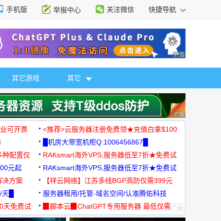
手机版
关注微信
快捷导航
举报中心
性选择
广告 商业广告，理
其它游戏
其它
广告 商业广告，理
，企业可开票
<推荐>云服务器注册免费领★充值白拿$100
器
█机房大带宽机柜Q:1006456867█
多种配置仅
RAKsmart海外VPS,服务器低至7折★免费试
00元起
用★
RAKsmart海外VPS,服务器低至7折★免费试
解决方案
用★
【祥云网络】江苏多线BGP高防仅需399元
/天█
服务器租用/托管-域名空间/认准腾佑科技
30天免费试
▉脚本云▉ChatGPT专用服务器 最低仅需
19元/月