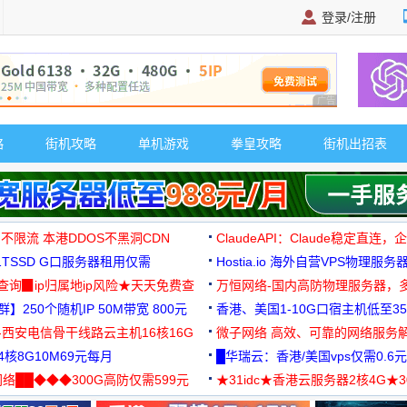
登录/注册
广告 商业广告，理
略
街机攻略
单机游戏
拳皇攻略
街机出招表
 不限流 本港DDOS不黑洞CDN
ClaudeAPI：Claude稳定直连
G1TSSD G口服务器租用仅需
Hostia.io 海外自营VPS物理服务
可免费测试
址查询▉ip归属地ip风险★天天免费查
万恒网络-国内高防物理服务器，
】250个随机IP 50M带宽 800元
99元/月起
香港、美国1-10G口宿主机低至35
-西安电信骨干线路云主机16核16G
微子网络 高效、可靠的网络服务
核8G10M69元每月
█华瑞云：香港/美国vps仅需0.6元
络██◆◆◆300G高防仅需599元
★31idc★香港云服务器2核4G★
用◆