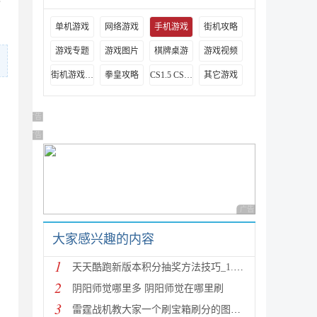
梦
单机游戏
网络游戏
手机游戏
街机攻略
游戏专题
游戏图片
棋牌桌游
游戏视频
街机游戏出招表
拳皇攻略
CS1.5 CS1.6攻略
其它游戏
广告 商业广告，理性选择
广告 商业广告，理性选择
广告 商业广告，理性
大家感兴趣的内容
1
天天酷跑新版本积分抽奖方法技巧_1.0.8.0版新人物新坐
2
阴阳师觉哪里多 阴阳师觉在哪里刷
3
雷霆战机教大家一个刷宝箱刷分的图文教程