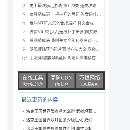
4
史上最贱暴走游戏 第1-20关 通关攻略(图文详解)
5
疯狂猜成语 一把拉开的弓箭 答案是什么成语
6
我叫MT符文怎么合成最好 符文合成攻略推荐
7
微信5.0飞机大战无敌补丁安装(图文教程) 高分攻略
8
看图猜成语 我叫美女今年16岁左边一个女人 答案是什么
9
阴阳师姑获鸟碎片获得方法大全 教你如何快速获得姑获
10
阴阳师蝴蝶精哪里多 阴阳师蝴蝶精在哪里刷
在线工具
高防CDN
万恒网络
代码格式化等
T级 防护
IDC服务商
最近更新的内容
洛克王国世界武者鸡怎么得 武者鸡获得方式
洛克王国世界双灯鱼多少级进化 双灯鱼进化等级介绍
洛克王国世界哪些属性克制 属性克制表分享