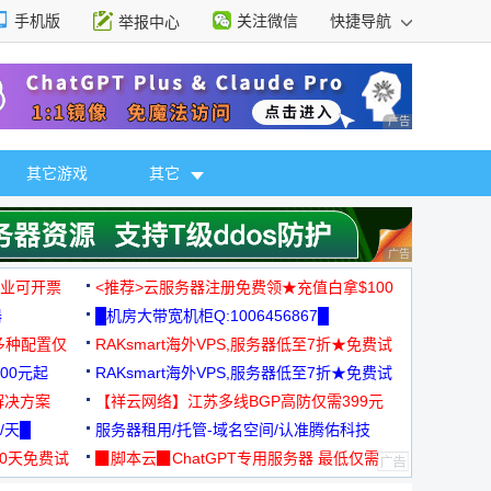
手机版
关注微信
快捷导航
举报中心
性选择
广告 商业广告，理
其它游戏
其它
广告 商业广告，理
，企业可开票
<推荐>云服务器注册免费领★充值白拿$100
器
█机房大带宽机柜Q:1006456867█
多种配置仅
RAKsmart海外VPS,服务器低至7折★免费试
00元起
用★
RAKsmart海外VPS,服务器低至7折★免费试
解决方案
用★
【祥云网络】江苏多线BGP高防仅需399元
/天█
服务器租用/托管-域名空间/认准腾佑科技
30天免费试
▉脚本云▉ChatGPT专用服务器 最低仅需
19元/月