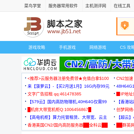
菜鸟学堂
服务器常用软件
主机测评网
在线工具
游戏攻略
手机游戏
网络游戏
CS 攻
<推荐>云服务器注册免费领★充值白拿$100
CN2加速
来【菠萝云】-【买2月送1月】16G内存99元
48H64
文字广告招租 qq:461478385
3000+
▉IP地
【579云】国内高防物理机,40H64G仅需99
【香港站群
元
█机房大带宽机柜Q:1006456867█
创梦网络
【高电机柜】算力托管租赁、大带宽、云主
88元/月
【超云】4
机
香港美国CN2/国内高防服务器██全科云██
██群英网
◆◆◆