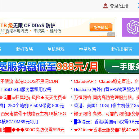
登录/注册
广告 商业广告，理
略
街机攻略
单机游戏
拳皇攻略
街机出招表
 不限流 本港DDOS不黑洞CDN
ClaudeAPI：Claude稳定直连
G1TSSD G口服务器租用仅需
Hostia.io 海外自营VPS物理服务
可免费测试
址查询▉ip归属地ip风险★天天免费查
万恒网络-国内高防物理服务器，
】250个随机IP 50M带宽 800元
99元/月起
香港、美国1-10G口宿主机低至35
-西安电信骨干线路云主机16核16G
微子网络 高效、可靠的网络服务
核8G10M69元每月
█华瑞云：香港/美国vps仅需0.6元
络██◆◆◆300G高防仅需599元
★31idc★香港云服务器2核4G★
用◆