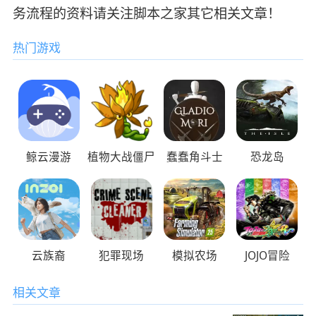
务流程的资料请关注脚本之家其它相关文章！
热门游戏
鲸云漫游
植物大战僵尸
蠢蠢角斗士
恐龙岛
云族裔
犯罪现场
模拟农场
JOJO冒险
相关文章