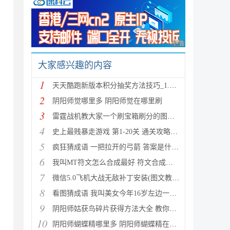
广告 商业广告，理性
大家感兴趣的内容
1
天天酷跑新版本积分抽奖方法技巧_1.0.8.0版新人物新坐
2
阴阳师觉哪里多 阴阳师觉在哪里刷
3
雷霆战机教大家一个刷宝箱刷分的图文教程
4
史上最贱暴走游戏 第1-20关 通关攻略(图文详解)
5
疯狂猜成语 一把拉开的弓箭 答案是什么成语
6
我叫MT符文怎么合成最好 符文合成攻略推荐
7
微信5.0飞机大战无敌补丁安装(图文教程) 高分攻略
8
看图猜成语 我叫美女今年16岁左边一个女人 答案是什么
9
阴阳师姑获鸟碎片获得方法大全 教你如何快速获得姑获
10
阴阳师蝴蝶精哪里多 阴阳师蝴蝶精在哪里刷