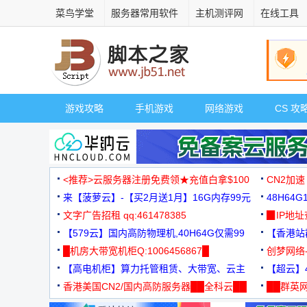
菜鸟学堂
服务器常用软件
主机测评网
在线工具
游戏攻略
手机游戏
网络游戏
CS 攻
<推荐>云服务器注册免费领★充值白拿$100
CN2加速
来【菠萝云】-【买2月送1月】16G内存99元
48H64
文字广告招租 qq:461478385
3000+
▉IP地
【579云】国内高防物理机,40H64G仅需99
【香港站群
元
█机房大带宽机柜Q:1006456867█
创梦网络
【高电机柜】算力托管租赁、大带宽、云主
88元/月
【超云】4
机
香港美国CN2/国内高防服务器██全科云██
██群英网
◆◆◆