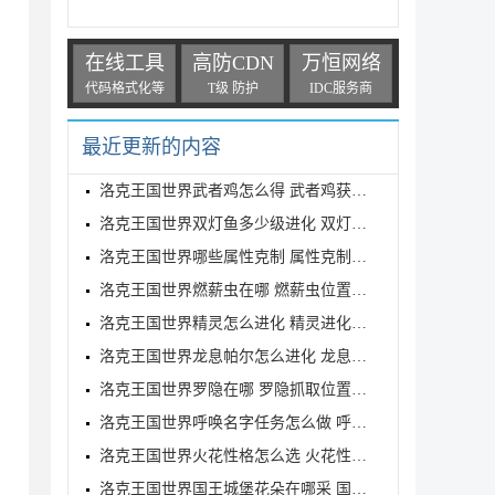
在线工具
高防CDN
万恒网络
代码格式化等
T级 防护
IDC服务商
最近更新的内容
洛克王国世界武者鸡怎么得 武者鸡获得方式
洛克王国世界双灯鱼多少级进化 双灯鱼进化等级介绍
洛克王国世界哪些属性克制 属性克制表分享
洛克王国世界燃薪虫在哪 燃薪虫位置详解
洛克王国世界精灵怎么进化 精灵进化方式
洛克王国世界龙息帕尔怎么进化 龙息帕尔进化介绍
洛克王国世界罗隐在哪 罗隐抓取位置分享
洛克王国世界呼唤名字任务怎么做 呼唤名字任务完成方
洛克王国世界火花性格怎么选 火花性格推荐
洛克王国世界国王城堡花朵在哪采 国王城堡全花朵采集