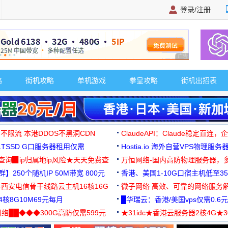
登录/注册
广告 商业广告，理
略
街机攻略
单机游戏
拳皇攻略
街机出招表
 不限流 本港DDOS不黑洞CDN
ClaudeAPI：Claude稳定直连
G1TSSD G口服务器租用仅需
Hostia.io 海外自营VPS物理服务
可免费测试
址查询▉ip归属地ip风险★天天免费查
万恒网络-国内高防物理服务器，
】250个随机IP 50M带宽 800元
99元/月起
香港、美国1-10G口宿主机低至35
-西安电信骨干线路云主机16核16G
微子网络 高效、可靠的网络服务
核8G10M69元每月
█华瑞云：香港/美国vps仅需0.6元
络██◆◆◆300G高防仅需599元
★31idc★香港云服务器2核4G★
用◆