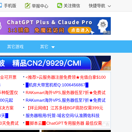
手机版
关注微信
快捷导航
举报中心
性选择
广告 商业广告，理
其它游戏
其它
广告 商业广告，理
，企业可开票
<推荐>云服务器注册免费领★充值白拿$100
器
█机房大带宽机柜Q:1006456867█
多种配置仅
RAKsmart海外VPS,服务器低至7折★免费试
00元起
用★
RAKsmart海外VPS,服务器低至7折★免费试
解决方案
用★
【祥云网络】江苏多线BGP高防仅需399元
/天█
服务器租用/托管-域名空间/认准腾佑科技
30天免费试
▉脚本云▉ChatGPT专用服务器 最低仅需
19元/月