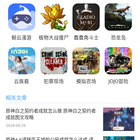
鲸云漫游
植物大战僵尸
蠢蠢角斗士
恐龙岛
云族裔
犯罪现场
模拟农场
JOJO冒险
相关文章
原神白之契约者成就怎么做 原神白之契约者
成就图文攻略
2024-04-29
原神4.6请转告王城的公民成就怎么达成 请