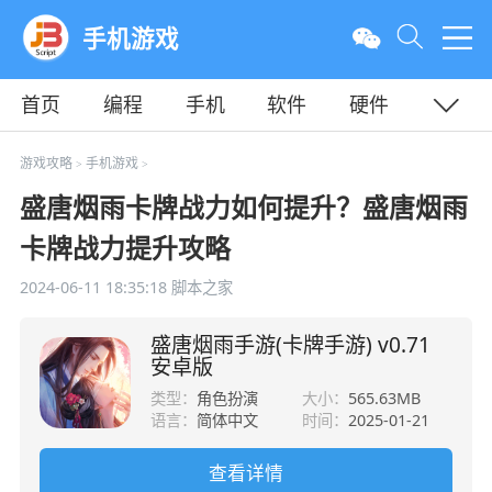
手机游戏
首页
编程
手机
软件
硬件
教程
平面
服务器
游戏攻略
手机游戏
>
>
盛唐烟雨卡牌战力如何提升？盛唐烟雨
卡牌战力提升攻略
2024-06-11 18:35:18
脚本之家
盛唐烟雨手游(卡牌手游) v0.71
安卓版
类型：
角色扮演
大小：
565.63MB
语言：
简体中文
时间：
2025-01-21
查看详情