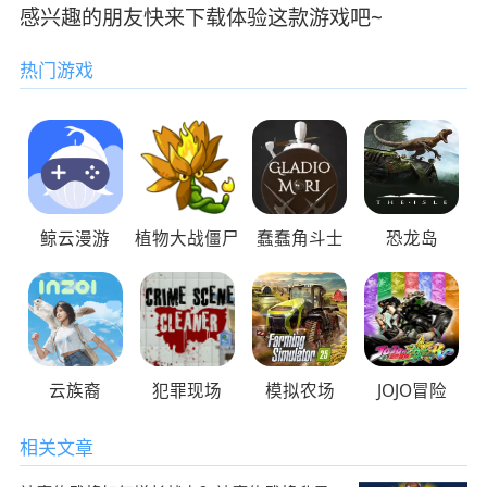
感兴趣的朋友快来下载体验这款游戏吧~
热门游戏
鲸云漫游
植物大战僵尸
蠢蠢角斗士
恐龙岛
云族裔
犯罪现场
模拟农场
JOJO冒险
相关文章