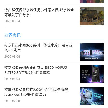
今古群侠传泾水城任务事件怎么做 泾水城全
可触发事件分享
2026-06-24
业界资讯
技嘉推出小雕360系列一体式水冷：黑白双
色+全彩屏
2026-08-04
技嘉X3D系列再添新成员 B850 AORUS
ELITE X3D主板强化性能体验
2026-08-03
技嘉X3D鸡血模式2.0强化平台调校 释放
AMD X3D处理器性能潜力
2026-07-28