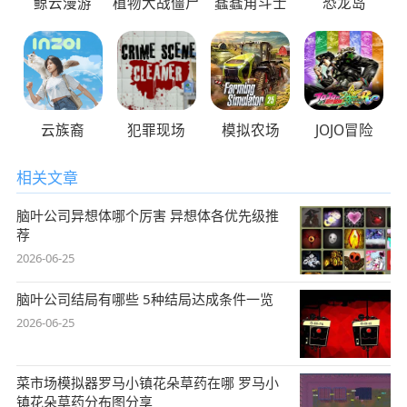
鲸云漫游
植物大战僵尸
蠢蠢角斗士
恐龙岛
云族裔
犯罪现场
模拟农场
JOJO冒险
相关文章
脑叶公司异想体哪个厉害 异想体各优先级推
荐
2026-06-25
脑叶公司结局有哪些 5种结局达成条件一览
2026-06-25
菜市场模拟器罗马小镇花朵草药在哪 罗马小
镇花朵草药分布图分享