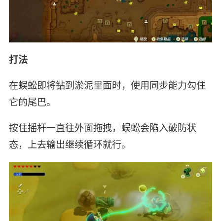
打法
在蜈蚣即将钻到淤泥里面时，使用同步能力勾住
它的尾巴。
按住摇杆一直往外面拖拽，蜈蚣会陷入破防状
态，上去输出继续循环就行。