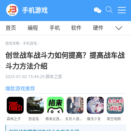
手机游戏
首页
编程
手机
软件
硬件
教程
平面
服务器
游戏攻略
手机游戏
>
>
创世战车战斗力如何提高？提高战车战
斗力方法介绍
2025-01-02 15:44:29
脚本之家
爆款游戏推荐
森林之子
恐龙岛
格来云游戏
女巨人游乐场
魔法少女
架空地图