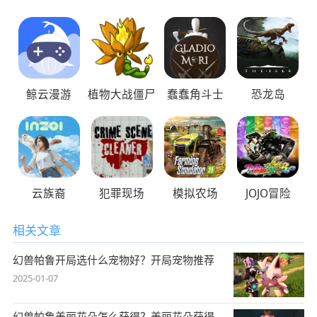
鲸云漫游
植物大战僵尸
蠢蠢角斗士
恐龙岛
云族裔
犯罪现场
模拟农场
JOJO冒险
相关文章
幻兽帕鲁开局选什么宠物好？开局宠物推荐
2025-01-07
幻兽帕鲁美丽花朵怎么获得？美丽花朵获得