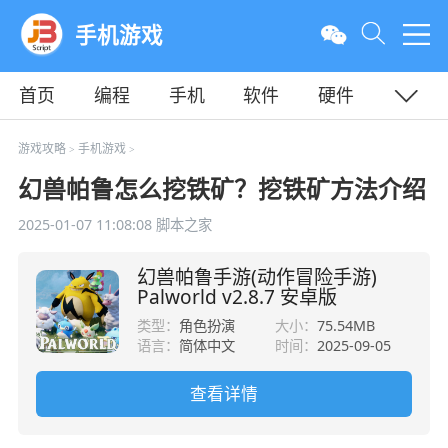
手机游戏
首页
编程
手机
软件
硬件
教程
平面
服务器
游戏攻略
手机游戏
>
>
幻兽帕鲁怎么挖铁矿？挖铁矿方法介绍
2025-01-07 11:08:08
脚本之家
幻兽帕鲁手游(动作冒险手游)
Palworld v2.8.7 安卓版
类型：
角色扮演
大小：
75.54MB
语言：
简体中文
时间：
2025-09-05
查看详情