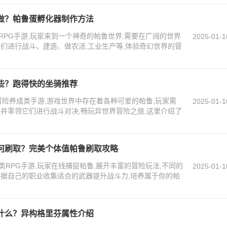
做？帕鲁蛋孵化器制作方法
PG手游,玩家来到一个神奇的帕鲁世界,需要在广阔的世界
2025-01-1
他们进行战斗、建造、做农活,工业生产等,体验奇幻世界的冒
些？跑得快的坐骑推荐
冒险养成类手游,游戏世界中存在着各种可爱的帕鲁,玩家需
2025-01-1
兽并率领它们进行战斗对决,畅玩异世界冒险之旅,这里介绍了
何刷取？完美个体值帕鲁刷取攻略
RPG手游,玩家在线捕捉帕鲁,展开丰富的冒险玩法,不同的
2025-01-1
根据自己的职业收集适合的武器提升战斗力,培养属于你的帕
什么？异构格里芬属性介绍