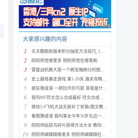
广告 商业广告，理性
大家感兴趣的内容
1
天天酷跑新版本积分抽奖方法技巧_1.0.8.0版新人物新坐
2
阴阳师觉哪里多 阴阳师觉在哪里刷
3
雷霆战机教大家一个刷宝箱刷分的图文教程
4
史上最贱暴走游戏 第1-20关 通关攻略(图文详解)
5
疯狂猜成语 一把拉开的弓箭 答案是什么成语
6
我叫MT符文怎么合成最好 符文合成攻略推荐
7
微信5.0飞机大战无敌补丁安装(图文教程) 高分攻略
8
看图猜成语 我叫美女今年16岁左边一个女人 答案是什么
9
阴阳师姑获鸟碎片获得方法大全 教你如何快速获得姑获
10
阴阳师蝴蝶精哪里多 阴阳师蝴蝶精在哪里刷