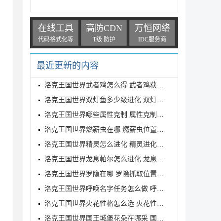
在线工具
高防CDN
万恒网络
代码格式化等
T级 防护
IDC服务商
最近更新的内容
洛克王国世界武者鸡怎么得 武者鸡获得方式
洛克王国世界双灯鱼多少级进化 双灯鱼进化等级介绍
洛克王国世界哪些属性克制 属性克制表分享
洛克王国世界燃薪虫在哪 燃薪虫位置详解
洛克王国世界精灵怎么进化 精灵进化方式
洛克王国世界龙息帕尔怎么进化 龙息帕尔进化介绍
洛克王国世界罗隐在哪 罗隐抓取位置分享
洛克王国世界呼唤名字任务怎么做 呼唤名字任务完成方
洛克王国世界火花性格怎么选 火花性格推荐
洛克王国世界国王城堡花朵在哪采 国王城堡全花朵采集