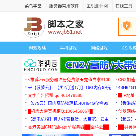
菜鸟学堂
服务器常用软件
主机测评网
在线工具
游戏攻略
手机游戏
网络游戏
CS 攻
<推荐>云服务器注册免费领★充值白拿$100
CN2加速
来【菠萝云】-【买2月送1月】16G内存99元
48H64
文字广告招租 qq:461478385
3000+
▉IP地
【579云】国内高防物理机,40H64G仅需99
【香港站群
元
█机房大带宽机柜Q:1006456867█
创梦网络
【高电机柜】算力托管租赁、大带宽、云主
88元/月
【超云】4
机
香港美国CN2/国内高防服务器██全科云██
██群英网
◆◆◆