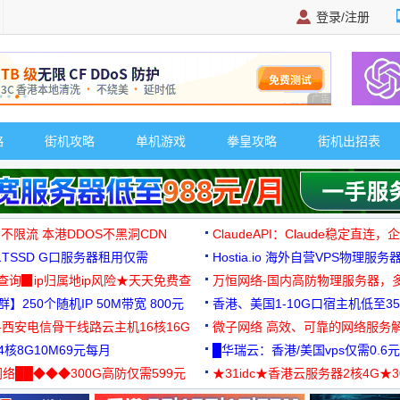
登录/注册
广告 商业广告，理
略
街机攻略
单机游戏
拳皇攻略
街机出招表
 不限流 本港DDOS不黑洞CDN
ClaudeAPI：Claude稳定直连
G1TSSD G口服务器租用仅需
Hostia.io 海外自营VPS物理服务
可免费测试
址查询▉ip归属地ip风险★天天免费查
万恒网络-国内高防物理服务器，
】250个随机IP 50M带宽 800元
99元/月起
香港、美国1-10G口宿主机低至35
-西安电信骨干线路云主机16核16G
微子网络 高效、可靠的网络服务
核8G10M69元每月
█华瑞云：香港/美国vps仅需0.6元
络██◆◆◆300G高防仅需599元
★31idc★香港云服务器2核4G★
用◆