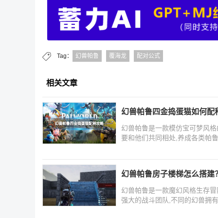
Tag：
幻兽帕鲁
覆海龙
配对公式
相关文章
幻兽帕鲁四金捣蛋猫如何配
幻兽帕鲁是一款模仿宝可梦风格的
要和他们共同相处,养成各类帕
幻兽帕鲁房子楼梯怎么搭建
幻兽帕鲁是一款魔幻风格生存冒
强大的战斗团队,不同的幻兽拥