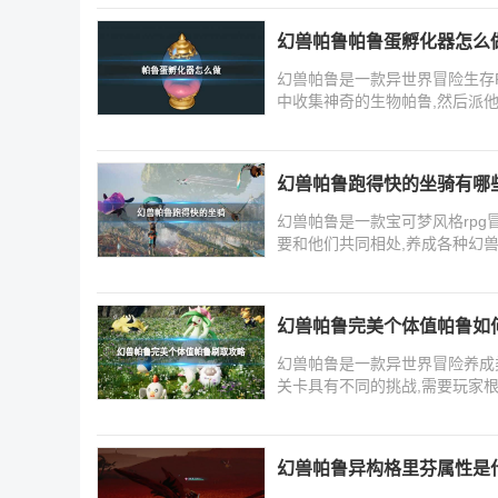
幻兽帕鲁帕鲁蛋孵化器怎么
幻兽帕鲁是一款异世界冒险生存R
中收集神奇的生物帕鲁,然后派
幻兽帕鲁跑得快的坐骑有哪
幻兽帕鲁是一款宝可梦风格rpg
要和他们共同相处,养成各种幻
幻兽帕鲁完美个体值帕鲁如
幻兽帕鲁是一款异世界冒险养成类
关卡具有不同的挑战,需要玩家
幻兽帕鲁异构格里芬属性是