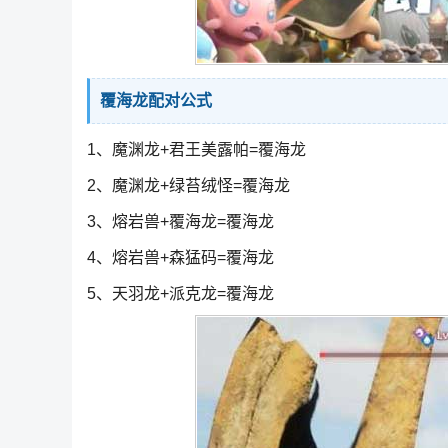
覆海龙配对公式
1、魔渊龙+君王美露帕=覆海龙
2、魔渊龙+绿苔绒怪=覆海龙
3、熔岩兽+覆海龙=覆海龙
4、熔岩兽+森猛码=覆海龙
5、天羽龙+派克龙=覆海龙