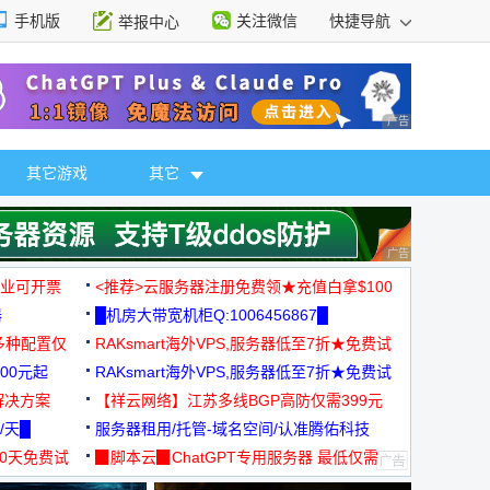
手机版
关注微信
快捷导航
举报中心
性选择
广告 商业广告，理
其它游戏
其它
广告 商业广告，理
，企业可开票
<推荐>云服务器注册免费领★充值白拿$100
器
█机房大带宽机柜Q:1006456867█
多种配置仅
RAKsmart海外VPS,服务器低至7折★免费试
00元起
用★
RAKsmart海外VPS,服务器低至7折★免费试
解决方案
用★
【祥云网络】江苏多线BGP高防仅需399元
/天█
服务器租用/托管-域名空间/认准腾佑科技
30天免费试
▉脚本云▉ChatGPT专用服务器 最低仅需
19元/月