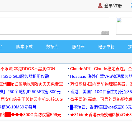
登录/注册
广告 商业广告，理
栏
脚本下载
数据库
服务器
电子书籍
 不限流 本港DDOS不黑洞CDN
ClaudeAPI：Claude稳定直连
G1TSSD G口服务器租用仅需
Hostia.io 海外自营VPS物理服务
可免费测试
址查询▉ip归属地ip风险★天天免费查
万恒网络-国内高防物理服务器，
】250个随机IP 50M带宽 800元
99元/月起
香港、美国1-10G口宿主机低至35
-西安电信骨干线路云主机16核16G
微子网络 高效、可靠的网络服务
核8G10M69元每月
█华瑞云：香港/美国vps仅需0.6元
络██◆◆◆300G高防仅需599元
★31idc★香港云服务器2核4G★
用◆