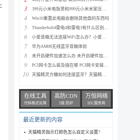
上
3
399元小米电饭煲和999元小米米家压力IH电饭煲有什么区
4
Win10重置此电脑会删除其他盘的东西吗
5
Thunderbolt4雷电4和雷电3有什么区别 雷电4和雷电3对
6
小爱音箱无法连接WiFi怎么办？小爱音箱mini无法联网的
7
华为AM08无线蓝牙音箱体验
8
未开启硬件加速怎么办 未开启硬件加速的解决方法(最新
9
PCI网卡怎么装及插在哪 PCI网卡安装使用图文教程
10
天猫精灵方糖如何连接蓝牙？天猫精灵方糖连接蓝牙的方
在线工具
高防CDN
万恒网络
代码格式化等
T级 防护
IDC服务商
最近更新的内容
天猫精灵指示灯颜色怎么自定义设置?