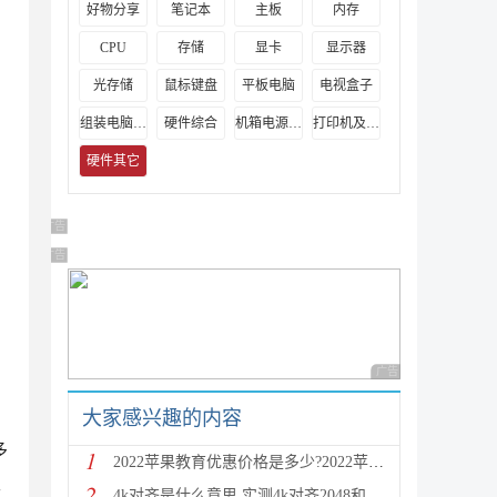
好物分享
笔记本
主板
内存
CPU
存储
显卡
显示器
光存储
鼠标键盘
平板电脑
电视盒子
组装电脑教程
硬件综合
机箱电源及散热器
打印机及其它外设
硬件其它
广告 商业广告，理性选择
广告 商业广告，理性选择
广告 商业广告，理性
大家感兴趣的内容
多
1
2022苹果教育优惠价格是多少?2022苹果教育优惠价格表
夫
2
4k对齐是什么意思 实测4k对齐2048和4096的区别