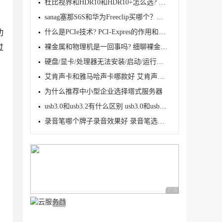
杜比视界和HDR10和HDR10+怎么选? HDR格式区别介绍
sanag塞那S6S和华为Freeclip买哪个？华为Freeclip对比
功
什么是PCIe技术? PCI-Expres的作用和优势
过
裸金属和物理机是一回事吗? 细聊裸金属服务器和物理机
硬盘/显卡/处理器无法安装/启动/运行黑悟空怎么办? 黑
艾肯声卡和雅马哈声卡哪款好 艾肯声卡和雅马哈声卡对
为什么推荐中小型企业选择塔式服务器
usb3.0和usb3.2有什么区别 usb3.0和usb3.2对比介绍
录音笔哪个牌子录音效果好 录音笔选择推荐
广告 商业广告，理性
广告 商业广告，理性选择