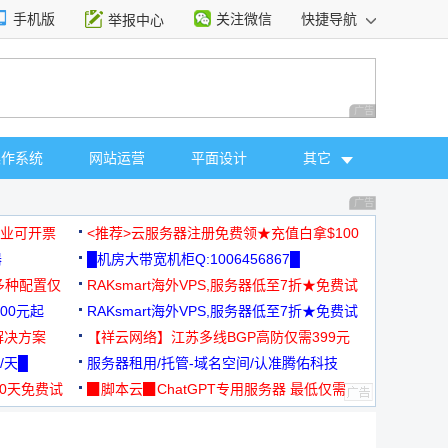
手机版
关注微信
快捷导航
举报中心
性选择
广告 商业广告，理
操作系统
网站运营
平面设计
其它
广告 商业广告，理
，企业可开票
<推荐>云服务器注册免费领★充值白拿$100
器
█机房大带宽机柜Q:1006456867█
多种配置仅
RAKsmart海外VPS,服务器低至7折★免费试
00元起
用★
RAKsmart海外VPS,服务器低至7折★免费试
解决方案
用★
【祥云网络】江苏多线BGP高防仅需399元
/天█
服务器租用/托管-域名空间/认准腾佑科技
30天免费试
▉脚本云▉ChatGPT专用服务器 最低仅需
19元/月