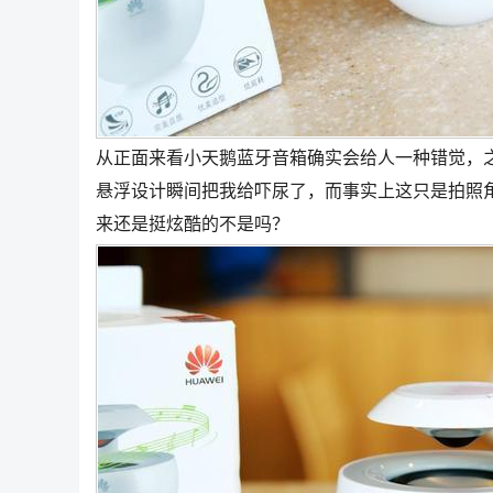
从正面来看小天鹅蓝牙音箱确实会给人一种错觉，
悬浮设计瞬间把我给吓尿了，而事实上这只是拍照
来还是挺炫酷的不是吗？