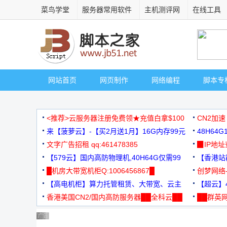
菜鸟学堂
服务器常用软件
主机测评网
在线工具
网站首页
网页制作
网络编程
脚本专
<推荐>云服务器注册免费领★充值白拿$100
CN2加速
来【菠萝云】-【买2月送1月】16G内存99元
48H64
文字广告招租 qq:461478385
3000+
▉IP地
【579云】国内高防物理机,40H64G仅需99
【香港站群
元
█机房大带宽机柜Q:1006456867█
创梦网络
【高电机柜】算力托管租赁、大带宽、云主
88元/月
【超云】4
机
香港美国CN2/国内高防服务器██全科云██
██群英网
◆◆◆
广告 商业广告，理性选择
广告 商业广告，理性选择
广告 商业广告，理性选择
广告 商业广告，理性选择
广告 商业广告，理性选择