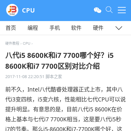
CPU
首页
编程
手机
软件
硬件
教程
平面
服务器
硬件教程
CPU
>
>
八代i5 8600K和i7 7700哪个好？i5
8600K和i7 7700区别对比介绍
2017-11-08 22:20:51
脚本之家
前不久，Intel八代酷睿处理器正式上市，其中八
代i3变四核，i5变六核，性能相比七代CPU可以说
提升明显。有意思的是，目前八代i5 8600K在价
格上基本与七代i7 7700K相当，这是要八代i5秒
i7的节奏。那么i5-8600K和i7-7700K哪个好，这