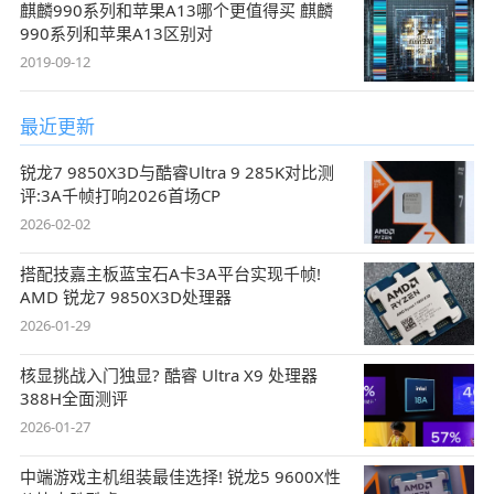
麒麟990系列和苹果A13哪个更值得买 麒麟
990系列和苹果A13区别对
2019-09-12
最近更新
锐龙7 9850X3D与酷睿Ultra 9 285K对比测
评:3A千帧打响2026首场CP
2026-02-02
搭配技嘉主板蓝宝石A卡3A平台实现千帧!
AMD 锐龙7 9850X3D处理器
2026-01-29
核显挑战入门独显? 酷睿 Ultra X9 处理器
388H全面测评
2026-01-27
中端游戏主机组装最佳选择! 锐龙5 9600X性