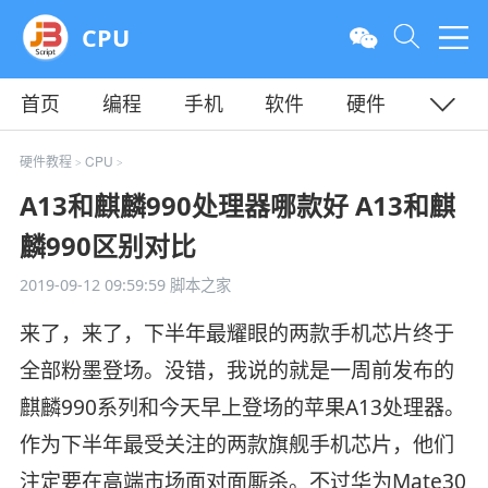
CPU
首页
编程
手机
软件
硬件
教程
平面
服务器
硬件教程
CPU
>
>
A13和麒麟990处理器哪款好 A13和麒
麟990区别对比
2019-09-12 09:59:59
脚本之家
来了，来了，下半年最耀眼的两款手机芯片终于
全部粉墨登场。没错，我说的就是一周前发布的
麒麟990系列和今天早上登场的苹果A13处理器。
作为下半年最受关注的两款旗舰手机芯片，他们
注定要在高端市场面对面厮杀。不过华为Mate30