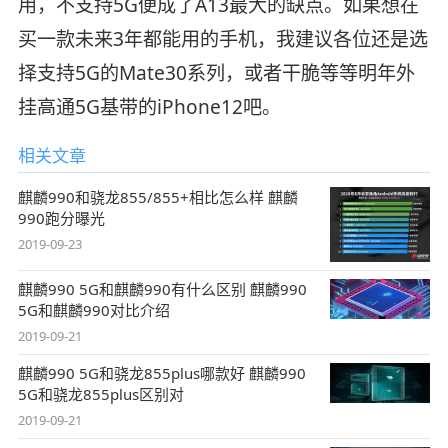
用，不支持5G便成了A13最大的缺点。如果想在
买一款未来3年都能用的手机，我建议各位还是选
择支持5G的Mate30系列，或者干脆等等明年外
挂高通5G基带的iPhone12吧。
相关文章
麒麟990和骁龙855/855+相比怎么样 麒麟
990跑分曝光
2019-09-23
麒麟990 5G和麒麟990有什么区别 麒麟990
5G和麒麟990对比介绍
2019-09-21
麒麟990 5G和骁龙855plus哪款好 麒麟990
5G和骁龙855plus区别对
2019-09-21