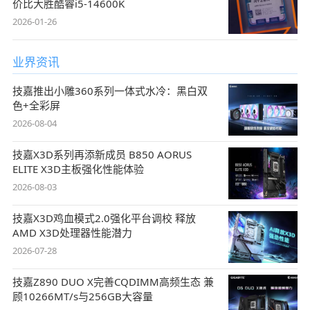
价比大胜酷睿i5-14600K
2026-01-26
业界资讯
技嘉推出小雕360系列一体式水冷：黑白双
色+全彩屏
2026-08-04
技嘉X3D系列再添新成员 B850 AORUS
ELITE X3D主板强化性能体验
2026-08-03
技嘉X3D鸡血模式2.0强化平台调校 释放
AMD X3D处理器性能潜力
2026-07-28
技嘉Z890 DUO X完善CQDIMM高频生态 兼
顾10266MT/s与256GB大容量