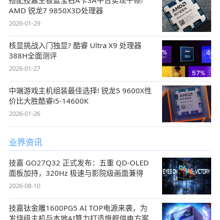
搭配技嘉主板蓝宝石A卡3A平台实现千帧!
AMD 锐龙7 9850X3D处理器
2026-01-29
核显挑战入门独显? 酷睿 Ultra X9 处理器
388H全面测评
2026-01-27
中端游戏主机组装最佳选择! 锐龙5 9600X性
价比大胜酷睿i5-14600K
2026-01-26
业界资讯
技嘉 GO27Q32 正式发布：五重 QD-OLED
面板加持，320Hz 极速与影院级画面兼得
2026-08-10
技嘉钛金雕1600PG5 AI TOP电源来袭，为
发烧级主机与本地AI算力打造旗舰供电方案