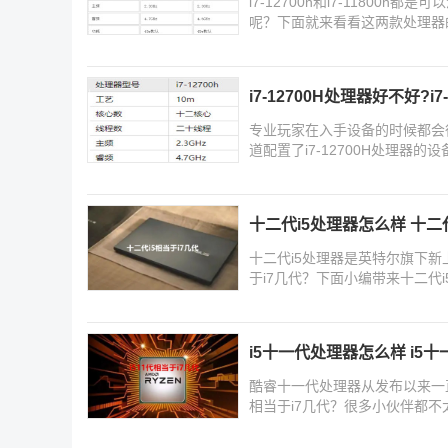
i7-12700h和i7-1180
呢？下面就来看看这两款处理器
i7-12700H处理器好不好?
专业玩家在入手设备的时候都会
道配置了i7-12700H处理
十二代i5处理器怎么样 十二代
十二代i5处理器是英特尔旗下新
于i7几代？下面小编带来十二代
i5十一代处理器怎么样 i5十
酷睿十一代处理器从发布以来一直
相当于i7几代？很多小伙伴都