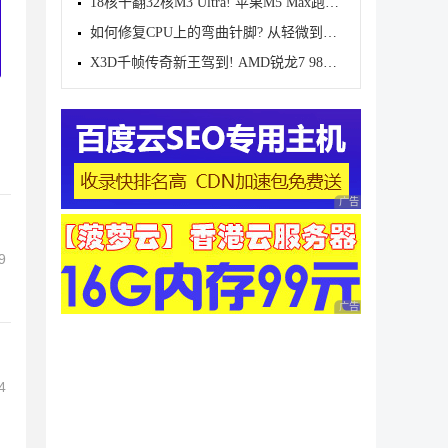
18核干翻32核M3 Ultra! 苹果M5 Max跑分曝光
如何修复CPU上的弯曲针脚? 从轻微到严重损坏的解决方
X3D千帧传奇新王驾到! AMD锐龙7 9850X3D处理器全面测
广告 商业广告，理性
9
广告 商业广告，理性
4