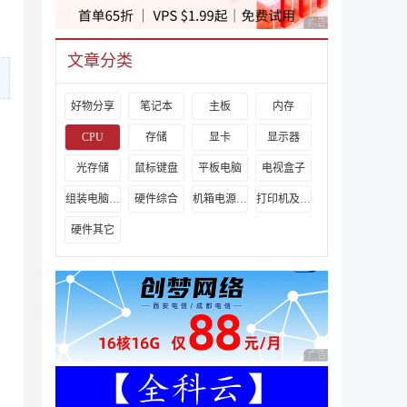
的
广告 商业广告，理性
文章分类
好物分享
笔记本
主板
内存
CPU
存储
显卡
显示器
光存储
鼠标键盘
平板电脑
电视盒子
组装电脑教程
硬件综合
机箱电源及散热器
打印机及其它外设
硬件其它
广告 商业广告，理性