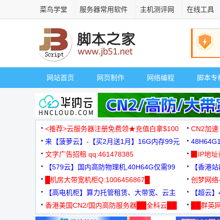
菜鸟学堂
服务器常用软件
主机测评网
在线工具
网站首页
网页制作
网络编程
脚本专
<推荐>云服务器注册免费领★充值白拿$100
CN2加速
来【菠萝云】-【买2月送1月】16G内存99元
48H64
文字广告招租 qq:461478385
3000+
▉IP地
【579云】国内高防物理机,40H64G仅需99
【香港站群
元
█机房大带宽机柜Q:1006456867█
创梦网络
【高电机柜】算力托管租赁、大带宽、云主
88元/月
【超云】4
机
香港美国CN2/国内高防服务器██全科云██
██群英网
◆◆◆