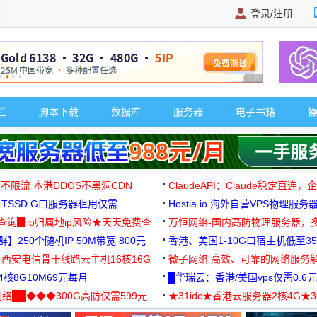
登录/注册
广告 商业广告，理
栏
脚本下载
数据库
服务器
电子书籍
 不限流 本港DDOS不黑洞CDN
ClaudeAPI：Claude稳定直连
G1TSSD G口服务器租用仅需
Hostia.io 海外自营VPS物理服务
可免费测试
址查询▉ip归属地ip风险★天天免费查
万恒网络-国内高防物理服务器，
】250个随机IP 50M带宽 800元
99元/月起
香港、美国1-10G口宿主机低至35
-西安电信骨干线路云主机16核16G
微子网络 高效、可靠的网络服务
核8G10M69元每月
█华瑞云：香港/美国vps仅需0.6元
络██◆◆◆300G高防仅需599元
★31idc★香港云服务器2核4G★
用◆