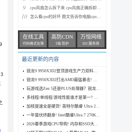
9
cpu风扇怎么拆下来 cpu风扇正确拆卸方法图解
10
怎么看cpu的好坏 图文告诉你电脑cpu怎么看
在线工具
高防CDN
万恒网络
代码格式化等
T级 防护
IDC服务商
9
最近更新的内容
锐龙9 9950X3D2登顶游戏生产力双料新王! AM5神U降临
3
锐龙9 9950X3D2打出AMD最猛暴击! 双倍缓存X3D王者首发
主
玩游戏选Zen 5还是PLUS处理器？锐龙7 9700X和酷睿Ultr
多线程/单线程/游戏性能谁才是第一? 最新AMD Intel桌
之
加核提速全是硬货! 英特尔酷睿 Ultra 200S Plus处理器
一年蛰伏终翻身! Intel酷睿Ultra 7 270K Plus/Ultra 5
2026春季游戏CPU导购! 内存和SSD大幅涨价后处理器的购