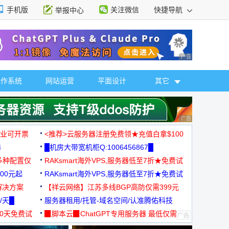
手机版
关注微信
快捷导航
举报中心
性选择
广告 商业广告，理
操作系统
网站运营
平面设计
其它
广告 商业广告，理
，企业可开票
<推荐>云服务器注册免费领★充值白拿$100
器
█机房大带宽机柜Q:1006456867█
多种配置仅
RAKsmart海外VPS,服务器低至7折★免费试
00元起
用★
RAKsmart海外VPS,服务器低至7折★免费试
解决方案
用★
【祥云网络】江苏多线BGP高防仅需399元
/天█
服务器租用/托管-域名空间/认准腾佑科技
30天免费试
▉脚本云▉ChatGPT专用服务器 最低仅需
19元/月