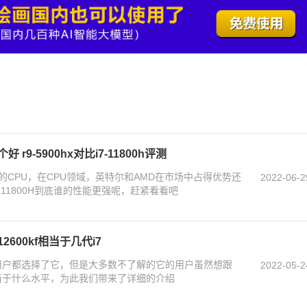
哪个好 r9-5900hx对比i7-11800h评测
h都是高端的CPU，在CPU领域，英特尔和AMD在市场中占得优势还
2022-06-2
i7 11800H到底谁的性能更强呢，赶紧看看吧
-12600kf相当于几代i7
很多的用户都选择了它，但是大多数不了解的它的用户虽然想跟
2022-05-2
f相当于什么水平，为此我们带来了详细的介绍