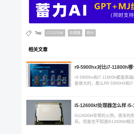
Tag：
i7-13700K
处理器
跑分
相关文章
r9-5900hx对比i7-11800h
r9 5900hx和i7 11800
是很大的，那么R9 5900HX和
i5-12600kf处理器怎么样 i5
i512600kf非常的火热，
风，但是也不知道i512600k