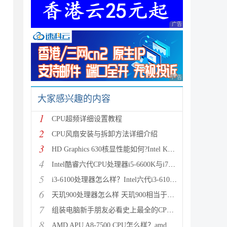
广告 商业广告，理性
广告 商业广告，理性
大家感兴趣的内容
1
CPU超频详细设置教程
2
CPU风扇安装与拆卸方法详细介绍
3
HD Graphics 630核显性能如何?Intel Kaby Lake HD 630
4
Intel酷睿六代CPU处理器i5-6600K与i7-6700K区别对比评
5
i3-6100处理器怎么样？Intel六代i3-6100详细评测
6
天玑900处理器怎么样 天玑900相当于骁龙多少
7
组装电脑新手朋友必看史上最全的CPU安装教程
8
AMD APU A8-7500 CPU怎么样？amd a8 7500评测教程