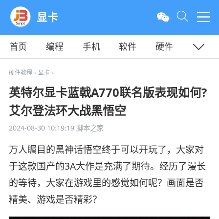
显卡
首页
编程
手机
软件
硬件
教程
平面
服务器
硬件教程
显卡
>
>
英特尔显卡蓝戟A770联名版表现如何?
艾尔登法环大战黑悟空
2024-08-30 10:19:19
脚本之家
万人瞩目的黑神话悟空终于可以开玩了，大家对
于这款国产的3A大作是充满了期待。经历了漫长
的等待，大家在游戏里的感觉如何呢？画面是否
精美、游戏是否精彩？