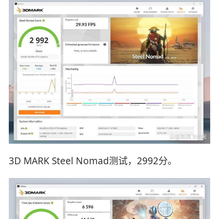
3D MARK Steel Nomad测试，2992分。