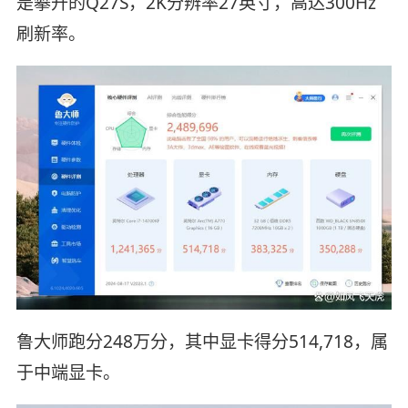
是攀升的Q27S，2K分辨率27英寸，高达300Hz
刷新率。
鲁大师跑分248万分，其中显卡得分514,718，属
于中端显卡。