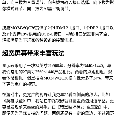
单，向左拨为音量调节、向右拨为输入接口选择、向下拨为影
像模式调节、向上拨为AI黑平衡调节。
技嘉MO34WQC36提供了2个HDMI 2.1接口、1个DP 2.1接口以
及1个支持18W供电的USB-C接口，视频接口配置非常齐全，
轻松满足当下玩家各种设备的接驳需求。
超宽屏幕带来丰富玩法
显示器采用了一块34英寸21:9屏幕，分辨率为3440×1440，与
我们常用的27英寸2560×1440产品相比，两者的点距相近，观
看体验相似，但是技嘉MO34WQC36横向像素多了34%，带来
了更为宽广的视野。
在游戏中，更宽广的视野让我更早地看到侧面的敌人。比如
《英雄联盟》中，我站在中路视野就能覆盖两边河道草丛，更
容易发现前来gank的对手。在《暗黑破坏神2：重置版》中，
即便因为游戏支持的问题，两侧还是有一定的黑边，不过视野