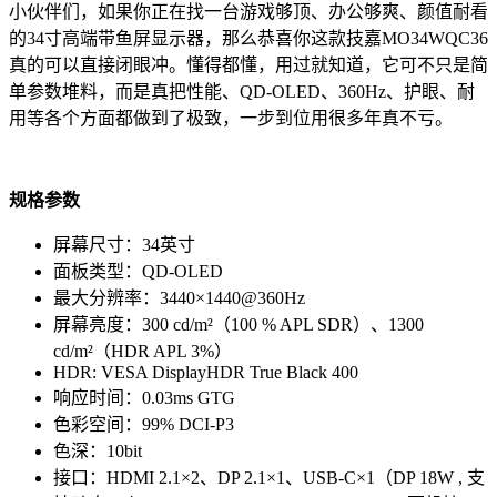
小伙伴们，如果你正在找一台游戏够顶、办公够爽、颜值耐看
的34寸高端带鱼屏显示器，那么恭喜你这款技嘉MO34WQC36
真的可以直接闭眼冲。懂得都懂，用过就知道，它可不只是简
单参数堆料，而是真把性能、QD-OLED、360Hz、护眼、耐
用等各个方面都做到了极致，一步到位用很多年真不亏。
规格参数
屏幕尺寸：34英寸
面板类型：QD-OLED
最大分辨率：3440×1440@360Hz
屏幕亮度：300 cd/m²（100 % APL SDR）、1300
cd/m²（HDR APL 3%）
HDR: VESA DisplayHDR True Black 400
响应时间：0.03ms GTG
色彩空间：99% DCI-P3
色深：10bit
接口：HDMI 2.1×2、DP 2.1×1、USB-C×1（DP 18W , 支