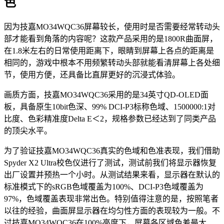
色
因为技嘉MO34WQC36屏幕较长，使用时是否需要经常转动头
部才能看到角落的内容呢？这款产品采用的是1800R曲面屏，
在1.8米左右的日常使用距离下，眼睛到屏幕上各点的距离是
相同的，游戏中根本不用频繁转动头部就能看清屏幕上各处细
节，使用方便，还具备比直屏更好的沉浸式体验。
画质方面，技嘉MO34WQC36采用的是34英寸QD-OLED面
板，具备原生10bit色深、99% DCI-P3标称色域、1500000:1对
比度、色彩精准度Delta E＜2，规格参数已经达到了同类产品
的顶尖水平。
为了验证技嘉MO34WQC36真实的色域和色准表现，我们借助
Spyder X2 Ultra校色仪进行了测试，测试前我们将显示器恢复
出厂设置并预热一个小时。从测试结果来看，显示器在默认的
标准模式下的sRGB色域覆盖为100%、DCI-P3色域覆盖为
97%，色域覆盖表现非常出色。特别值得注意的是，按照笔者
以往的经验，曲面屏显示器在均匀性方面的表现较为一般。不
过技嘉MO34WQC36在100%亮度下，屏幕各区域色差最大