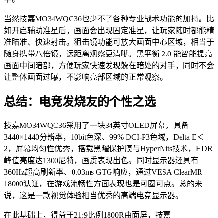
当然技嘉MO34WQC36也少不了各种专业战术功能的加持。比
如开启辅助准星后，画面会出现固定准星，让玩家随时都能精
准瞄准、快速射击。狙击镜功能可放大画面中心区域，相当于
随身携带八倍镜，远距离观察更清晰。黑平衡 2.0 能智能提亮
画面中间暗部，方便玩家快速发现躲在暗处的对手，同时不会
让整体画面过曝，不影响亮部区域的正常观察。
总结：电竞发烧友的个性之选
技嘉MO34WQC36采用了一块34英寸OLED屏幕，具备
3440×1440分辨率，10bit色深、99% DCI-P3色域，Delta E＜
2，屏幕均匀性优秀，搭载黑曜保护膜与HyperNits技术，HDR
峰值亮度达1300尼特，画质表现出色。同时显示器还具有
360Hz超高刷新率、0.03ms GTG响应，通过VESA ClearMR
18000认证，在游戏流畅性方面表现也是可圈可点。总的来
说，这是一款视觉体验相当优秀的高端电竞显示器。
在此基础上，得益于21:9比例1800R曲面屏，技嘉