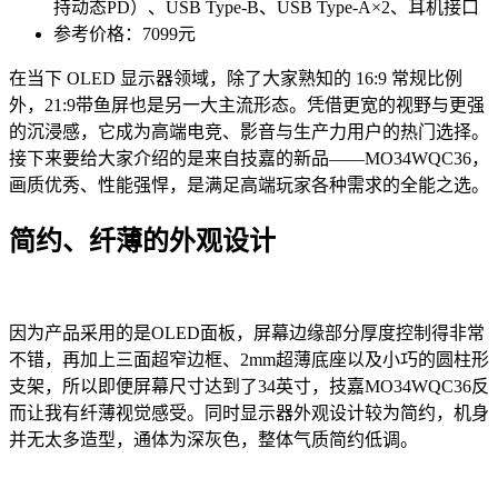
持动态PD）、USB Type-B、USB Type-A×2、耳机接口
参考价格：7099元
在当下 OLED 显示器领域，除了大家熟知的 16:9 常规比例
外，21:9带鱼屏也是另一大主流形态。凭借更宽的视野与更强
的沉浸感，它成为高端电竞、影音与生产力用户的热门选择。
接下来要给大家介绍的是来自技嘉的新品——MO34WQC36，
画质优秀、性能强悍，是满足高端玩家各种需求的全能之选。
简约、纤薄的外观设计
因为产品采用的是OLED面板，屏幕边缘部分厚度控制得非常
不错，再加上三面超窄边框、2mm超薄底座以及小巧的圆柱形
支架，所以即便屏幕尺寸达到了34英寸，技嘉MO34WQC36反
而让我有纤薄视觉感受。同时显示器外观设计较为简约，机身
并无太多造型，通体为深灰色，整体气质简约低调。