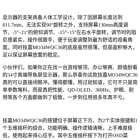
显示器的支架具备人体工学设计，除了因屏幕长度达到
811.7mm，无法实现90°旋转之外，支持屏幕130mm高度调
节、-5°~21°的俯仰调节、-15°~15°左右水平旋转，调节时的阻
尼感紧实，操作很跟手，便于玩家调整到最为舒适的观看角
度。同时技嘉MO34WQC36的底座虽然很薄，但是面积够大，
足以保证屏幕放置的稳定。
小伙伴们，如果你正在找一台游戏够顶、办公够爽、颜值耐看
的34寸高端带鱼屏显示器，那么恭喜你这款技嘉MO34WQC36
真的可以直接闭眼冲。懂得都懂，用过就知道，它可不只是简
单参数堆料，而是真把性能、QD-OLED、360Hz、护眼、耐
用等各个方面都做到了极致，一步到位用很多年真不亏。
技嘉MO34WQC36的按键位于屏幕正下方，为2个实体按键和1
个五维摇杆的组合，功能明确、操作逻辑清晰，上手难度极
低，使用起来得心应手。其中五维摇杆按下为打开OSD菜