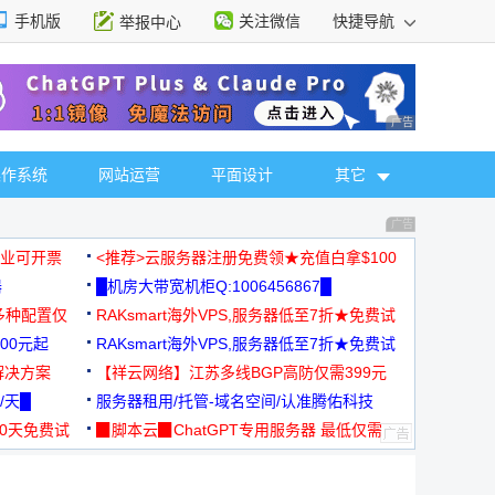
手机版
关注微信
快捷导航
举报中心
性选择
广告 商业广告，理
操作系统
网站运营
平面设计
其它
广告 商业广告，理
，企业可开票
<推荐>云服务器注册免费领★充值白拿$100
器
█机房大带宽机柜Q:1006456867█
多种配置仅
RAKsmart海外VPS,服务器低至7折★免费试
00元起
用★
RAKsmart海外VPS,服务器低至7折★免费试
解决方案
用★
【祥云网络】江苏多线BGP高防仅需399元
/天█
服务器租用/托管-域名空间/认准腾佑科技
30天免费试
▉脚本云▉ChatGPT专用服务器 最低仅需
19元/月