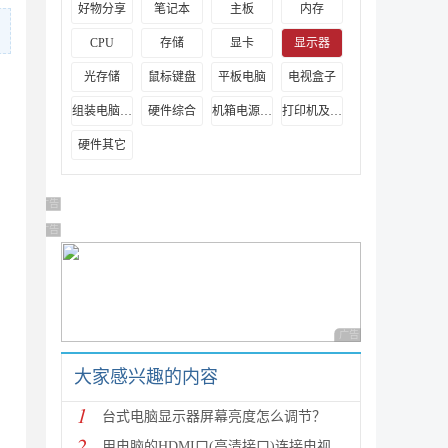
好物分享
笔记本
主板
内存
CPU
存储
显卡
显示器
光存储
鼠标键盘
平板电脑
电视盒子
组装电脑教程
硬件综合
机箱电源及散热器
打印机及其它外设
硬件其它
广告 商业广告，理性选择
广告 商业广告，理性选择
广告 商业广告，理性
大家感兴趣的内容
1
台式电脑显示器屏幕亮度怎么调节？
2
用电脑的HDMI口(高清接口)连接电视机的详细方法(图文