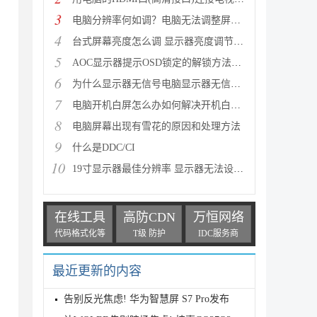
3
电脑分辨率何如调？电脑无法调整屏幕分辨率怎么办？
4
台式屏幕亮度怎么调 显示器亮度调节方法
5
AOC显示器提示OSD锁定的解锁方法分享
6
为什么显示器无信号电脑显示器无信号的解决办法
7
电脑开机白屏怎么办如何解决开机白屏的问题
8
电脑屏幕出现有雪花的原因和处理方法
9
什么是DDC/CI
10
19寸显示器最佳分辨率 显示器无法设置1440*900的分辨
在线工具
高防CDN
万恒网络
代码格式化等
T级 防护
IDC服务商
最近更新的内容
告别反光焦虑! 华为智慧屏 S7 Pro发布