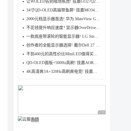
让WOLED告别暗场焦虑! 技嘉GO27Q24G显示器全面评测
34寸QD-OLED高端带鱼屏! 技嘉MO34WQC36电竞显示器测评
2000元档显示器首选! 华为 MateView GT 显示器优缺点
不花钱提升响应速度? 显示器OverDrive这个功能用了更
一款底座带滚轮的智能显示器! LG Smart Monitor Swing
创作者的全能显示器选择! 戴尔Dell 27 Plus QHD显示器
不到400元的高性价比MiniLED值得买吗? 雷鸟F5 23.8英
QD-OLED面板+500Hz高刷! 技嘉AORUS FO27Q5P电竞显示器
4K高清爽3A+320Hz高刷爽电竞! 技嘉M27UP双模显示器深
广告 商业广告，理性
广告 商业广告，理性选择