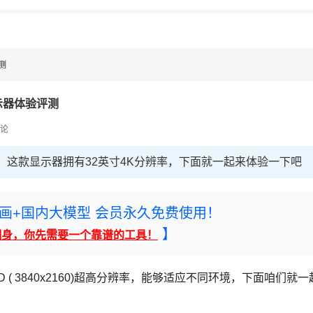
，理性选择
理性选择
测
显示器体验评测
论
了，这款显示器拥有32英寸4K分辨率，下面就一起来体验一下吧
rney绘画+国内大模型 会员永久免费使用！
】
翻身，你先需要一个靠谱的工具！
( 3840x2160)超高分辨率
，能够适应不同环境，下面咱们就一