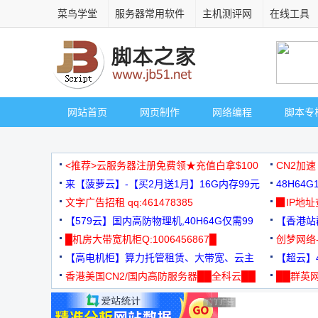
菜鸟学堂
服务器常用软件
主机测评网
在线工具
网站首页
网页制作
网络编程
脚本专
<推荐>云服务器注册免费领★充值白拿$100
CN2加速
来【菠萝云】-【买2月送1月】16G内存99元
48H64
文字广告招租 qq:461478385
3000+
▉IP地
【579云】国内高防物理机,40H64G仅需99
【香港站群
元
█机房大带宽机柜Q:1006456867█
创梦网络
【高电机柜】算力托管租赁、大带宽、云主
88元/月
【超云】4
机
香港美国CN2/国内高防服务器██全科云██
██群英网
◆◆◆
广告 商业广告，理性选择
广告 商业广告，理性选择
广告 商业广告，理性选择
广告 商业广告，理性选择