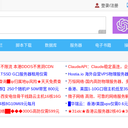
登录/注册
广告 商业广告，理
栏
脚本下载
数据库
服务器
电子书籍
 不限流 本港DDOS不黑洞CDN
ClaudeAPI：Claude稳定直连
G1TSSD G口服务器租用仅需
Hostia.io 海外自营VPS物理服务
可免费测试
址查询▉ip归属地ip风险★天天免费查
万恒网络-国内高防物理服务器，
】250个随机IP 50M带宽 800元
99元/月起
香港、美国1-10G口宿主机低至35
-西安电信骨干线路云主机16核16G
微子网络 高效、可靠的网络服务
核8G10M69元每月
█华瑞云：香港/美国vps仅需0.6元
络██◆◆◆300G高防仅需599元
★31idc★香港云服务器2核4G★
用◆