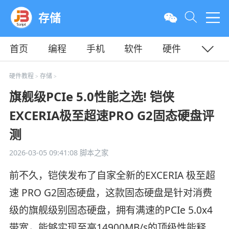
存储
首页
编程
手机
软件
硬件
教程
平面
服务器
硬件教程
存储
>
>
旗舰级PCIe 5.0性能之选! 铠侠
EXCERIA极至超速PRO G2固态硬盘评
测
2026-03-05 09:41:08
脚本之家
前不久，铠侠发布了自家全新的EXCERIA 极至超
速 PRO G2固态硬盘，这款固态硬盘是针对消费
级的旗舰级别固态硬盘，拥有满速的PCIe 5.0x4
带宽，能够实现至高14900MB/s的顶级性能释