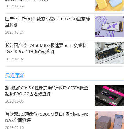
2025-12-24
国产SSD新标杆! 致态小翼e7 1TB SSD固态硬
盘评测
2025-10-24
长江国产芯+7450MB/s极速双buff! 奥睿科
IG740Pro 1TB固态硬盘评
2025-10-02
最近更新
旗舰级PCIe 5.0性能之选! 铠侠EXCERIA极至
超速PRO G2固态硬盘评
2026-03-05
首款双3.5硬盘位+5000M网口! 零刻ME Pro
NAS全面测评
2026-02-10