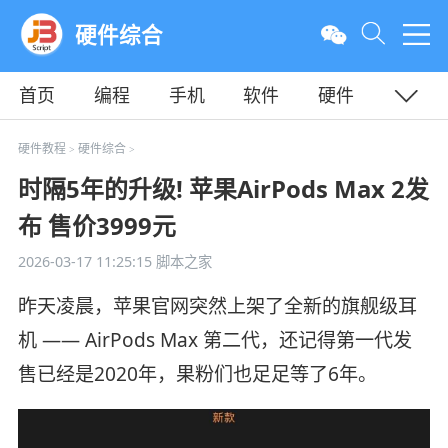
硬件综合
首页
编程
手机
软件
硬件
教程
平面
服务器
硬件教程
硬件综合
>
>
时隔5年的升级! 苹果AirPods Max 2发
布 售价3999元
2026-03-17 11:25:15
脚本之家
昨天凌晨，苹果官网突然上架了全新的旗舰级耳
机 —— AirPods Max 第二代，还记得第一代发
售已经是2020年，果粉们也足足等了6年。