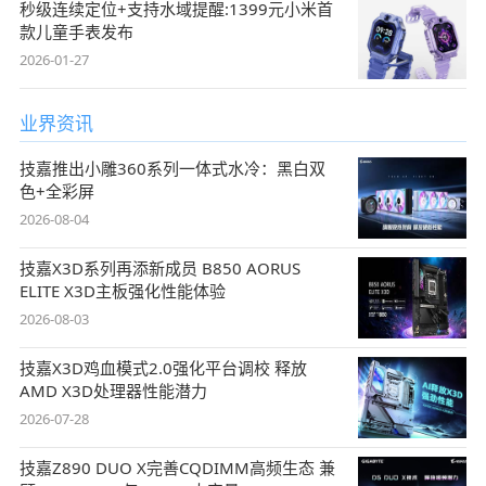
秒级连续定位+支持水域提醒:1399元小米首
款儿童手表发布
2026-01-27
业界资讯
技嘉推出小雕360系列一体式水冷：黑白双
色+全彩屏
2026-08-04
技嘉X3D系列再添新成员 B850 AORUS
ELITE X3D主板强化性能体验
2026-08-03
技嘉X3D鸡血模式2.0强化平台调校 释放
AMD X3D处理器性能潜力
2026-07-28
技嘉Z890 DUO X完善CQDIMM高频生态 兼