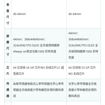
表
盘
40-44mm
40-44mm
尺
寸
44mm：
屏
44mm：368x44840mm：
368x44840mm：
幕
324x394LTPO OLED 全天候视网膜屏
324x394LTPO OLED 全
尺
Always-on常显功能1000 尼特亮度
天候视网膜屏1000 尼特
寸
亮度
芯
64 位双核 S6 SiP 芯片W3 无线芯片U1 超
64 位双核 S5 SiP 芯片
片
宽屏芯片
W3 无线芯片
传
血氧传感器电极式心率传感器光学心率传
光学心率传感器全天候
感
感器全天候高度计带有触觉反馈的数码表
高度计带有触觉反馈的
器
冠
数码表冠