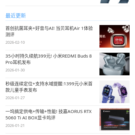
最近更新
首创抗菌耳夹+好音与AI! 当贝耳机Air 1体验
测评
2026-02-10
35小时持久续航399元! 小米REDMI Buds 8
Pro耳机发布
2026-01-30
秒级连续定位+支持水域提醒:1399元小米首
款儿童手表发布
2026-01-27
一坞搞定供电+传输+性能! 技嘉AORUS RTX
5060 Ti AI BOX显卡坞评
2026-01-21