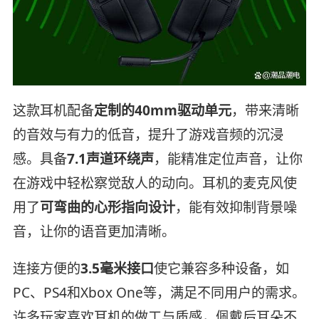
这款耳机配备
定制的40mm驱动单元
，带来清晰
的音效与有力的低音，提升了游戏音频的沉浸
感。具备
7.1声道环绕声
，能精准定位声音，让你
在游戏中轻松察觉敌人的动向。耳机的麦克风使
用了
可弯曲的心形指向设计
，能有效抑制背景噪
音，让你的语音更加清晰。
连接方便的
3.5毫米接口
使它兼容多种设备，如
PC、PS4和Xbox One等，满足不同用户的需求。
许多玩家喜欢耳机的做工与质感，佩戴后耳朵不