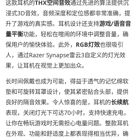
这款耳机的
THX空间音效
通过先进的算法提供沉
浸式3D音效，音频深度和定位感都非常准确，提
升了游戏的真实感。耳机设计还支持
游戏/语音音
量平衡
功能，轻松在喧闹的环境中调整音量，确
保用户的愉快体验。此外，
RGB灯效
也很吸引
人，通过Razer Synapse雷云3自定义的灯光效
果，让耳机在视觉上更加出众。
长时间佩戴也成为可能，得益于透气的记忆绵软
垫和可旋转耳罩设计，使其紧密贴合头部，提供
良好的隔音效果。令人惊喜的是，耳机的
长续航
表现，关闭灯光下可达70小时，支持快速充电，
让你在畅玩游戏时无需担心电量问题。整款耳机
在外观、功能和舒适度上都表现得相当优异，确