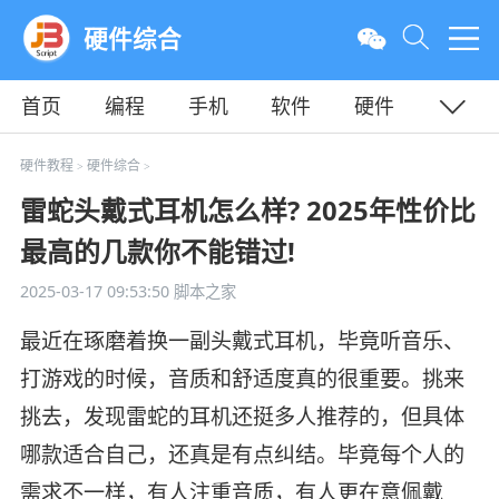
硬件综合
首页
编程
手机
软件
硬件
教程
平面
服务器
硬件教程
硬件综合
>
>
雷蛇头戴式耳机怎么样? 2025年性价比
最高的几款你不能错过!
2025-03-17 09:53:50
脚本之家
最近在琢磨着换一副头戴式耳机，毕竟听音乐、
打游戏的时候，音质和舒适度真的很重要。挑来
挑去，发现雷蛇的耳机还挺多人推荐的，但具体
哪款适合自己，还真是有点纠结。毕竟每个人的
需求不一样，有人注重音质，有人更在意佩戴