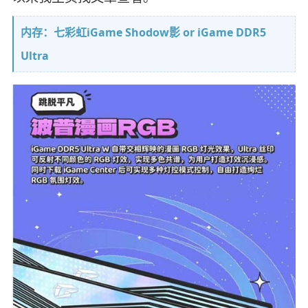
内存：七彩虹iGame Shodow影 or iGame DDR5
Ultra