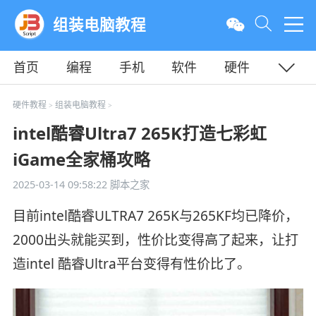
组装电脑教程
首页
编程
手机
软件
硬件
教程
平面
服务器
硬件教程
组装电脑教程
>
>
intel酷睿Ultra7 265K打造七彩虹
iGame全家桶攻略
2025-03-14 09:58:22
脚本之家
目前intel酷睿ULTRA7 265K与265KF均已降价，
2000出头就能买到，性价比变得高了起来，让打
造intel 酷睿Ultra平台变得有性价比了。