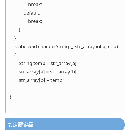
                break;

            default:

                break;

        }

    }

    static void change(String [] str_array,int a,int b)

    {

        String temp = str_array[a];

        str_array[a] = str_array[b];

        str_array[b] = temp;

    }

}

7.定薪定级