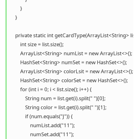
        }

    }

    private static int getCardType(ArrayList<String> list) 
        int size = list.size();

        ArrayList<String> numList = new ArrayList<>();

        HashSet<String> numSet = new HashSet<>();

        ArrayList<String> colorLsit = new ArrayList<>();

        HashSet<String> colorSet = new HashSet<>();

        for (int i = 0; i < list.size(); i++) {

            String num = list.get(i).split(" ")[0];

            String color = list.get(i).split(" ")[1];

            if (num.equals("J")) {

                numList.add("11");

                numSet.add("11");
