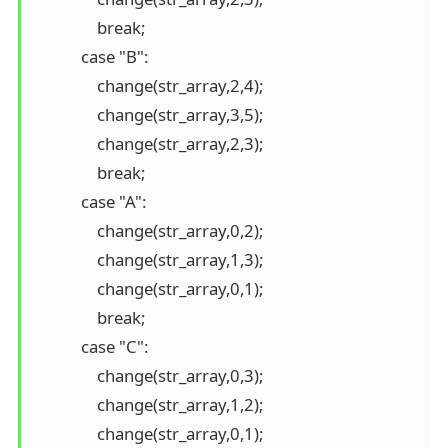
                break;

            case "B":

                change(str_array,2,4);

                change(str_array,3,5);

                change(str_array,2,3);

                break;

            case "A":

                change(str_array,0,2);

                change(str_array,1,3);

                change(str_array,0,1);

                break;

            case "C":

                change(str_array,0,3);

                change(str_array,1,2);

                change(str_array,0,1);
