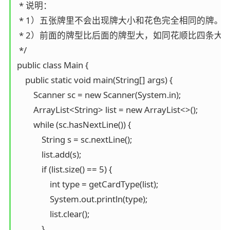
 * 说明：

 * 1）五张牌里不会出现牌大小和花色完全相同的牌。

 * 2）前面的牌型比后面的牌型大，如同花顺比四条大，
 */

public class Main {

    public static void main(String[] args) {

        Scanner sc = new Scanner(System.in);

        ArrayList<String> list = new ArrayList<>();

        while (sc.hasNextLine()) {

            String s = sc.nextLine();

            list.add(s);

            if (list.size() == 5) {

                int type = getCardType(list);

                System.out.println(type);

                list.clear();

            }
