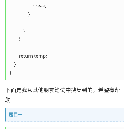
                    break;

                }

            }

        }

        return temp;

    }

下面是我从其他朋友笔试中搜集到的，希望有帮
助
题目一