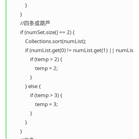
            }

        }

        //四条或葫芦

        if (numSet.size() == 2) {

            Collections.sort(numList);

            if (numList.get(0) != numList.get(1) || numList.
                if (temp > 2) {

                    temp = 2;

                }

            } else {

                if (temp > 3) {

                    temp = 3;

                }

            }

        }
