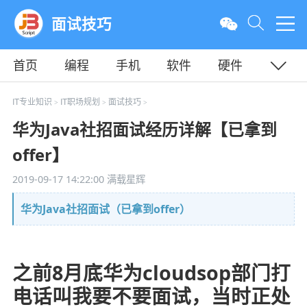
面试技巧
首页
编程
手机
软件
硬件
教程
平面
服务器
IT专业知识
IT职场规划
面试技巧
>
>
>
华为Java社招面试经历详解【已拿到
offer】
2019-09-17 14:22:00
满载星辉
华为Java社招面试（已拿到offer）
之前8月底华为cloudsop部门打
电话叫我要不要面试，当时正处