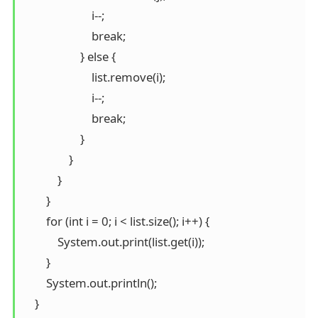
                        i--;

                        break;

                    } else {

                        list.remove(i);

                        i--;

                        break;

                    }

                }

            }

        }

        for (int i = 0; i < list.size(); i++) {

            System.out.print(list.get(i));

        }

        System.out.println();

    }
