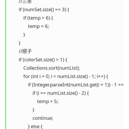
        //三条

        if (numSet.size() == 3) {

            if (temp > 6) {

                temp = 6;

            }

        }

        //顺子

        if (colorSet.size() > 1) {

            Collections.sort(numList);

            for (int i = 0; i < numList.size() - 1; i++) {

                if (Integer.parseInt(numList.get(i + 1)) - 1 ==
                    if (i == numList.size() - 2) {

                        temp = 5;

                    }

                    continue;

                } else {
