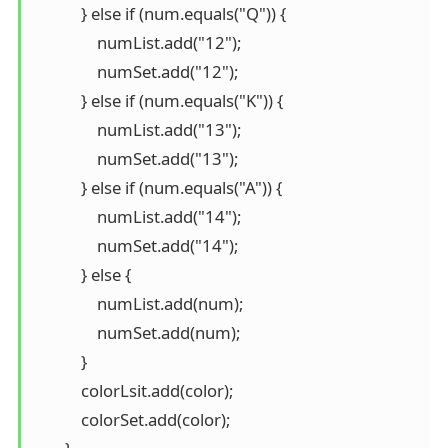
            } else if (num.equals("Q")) {

                numList.add("12");

                numSet.add("12");

            } else if (num.equals("K")) {

                numList.add("13");

                numSet.add("13");

            } else if (num.equals("A")) {

                numList.add("14");

                numSet.add("14");

            } else {

                numList.add(num);

                numSet.add(num);

            }

            colorLsit.add(color);

            colorSet.add(color);
