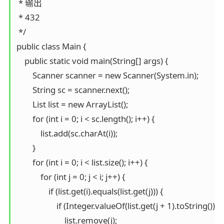
 * 输出

 * 432

 */

public class Main {

    public static void main(String[] args) {

        Scanner scanner = new Scanner(System.in);

        String sc = scanner.next();

        List list = new ArrayList();

        for (int i = 0; i < sc.length(); i++) {

            list.add(sc.charAt(i));

        }

        for (int i = 0; i < list.size(); i++) {

            for (int j = 0; j < i; j++) {

                if (list.get(i).equals(list.get(j))) {

                    if (Integer.valueOf(list.get(j + 1).toString())
                        list.remove(j);
