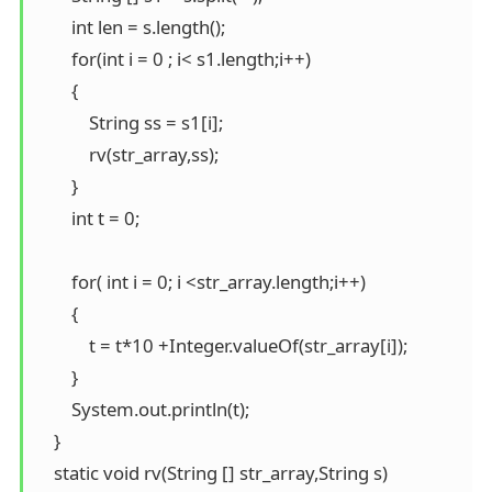
        int len = s.length();

        for(int i = 0 ; i< s1.length;i++)

        {

            String ss = s1[i];

            rv(str_array,ss);

        }

        int t = 0;

        for( int i = 0; i <str_array.length;i++)

        {

            t = t*10 +Integer.valueOf(str_array[i]);

        }

        System.out.println(t);

    }

    static void rv(String [] str_array,String s)
