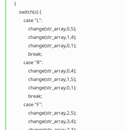
    {

        switch(s) {

            case "L":

                change(str_array,0,5);

                change(str_array,1,4);

                change(str_array,0,1);

                break;

            case "R":

                change(str_array,0,4);

                change(str_array,1,5);

                change(str_array,0,1);

                break;

            case "F":

                change(str_array,2,5);

                change(str_array,3,4);

                change(str_array,2,3);
