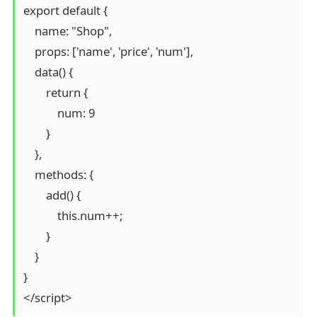
export default {

    name: "Shop",

    props: ['name', 'price', 'num'],

    data() {

        return {

            num: 9

        }

    },

    methods: {

        add() {

            this.num++;

        }

    }

}

</script>