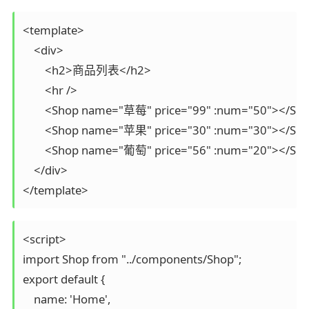
<template>

    <div>

        <h2>商品列表</h2>

        <hr />

        <Shop name="草莓" price="99" :num="50"></Sho
        <Shop name="苹果" price="30" :num="30"></Sho
        <Shop name="葡萄" price="56" :num="20"></Sho
    </div>

</template>
<script>

import Shop from "../components/Shop";

export default {

    name: 'Home',
