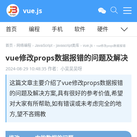
vue.js
首页
编程
手机
软件
硬件
教程
平面
服务器
首页
网络编程
JavaScript
javascript类库
vue.js
>
>
>
>
> vue修改props数据报错
vue修改props数据报错的问题及解决
2024-08-29 10:48:35
作者：小吴吴吴呀
这篇文章主要介绍了vue修改props数据报错
的问题及解决方案,具有很好的参考价值,希望
对大家有所帮助,如有错误或未考虑完全的地
方,望不吝赐教