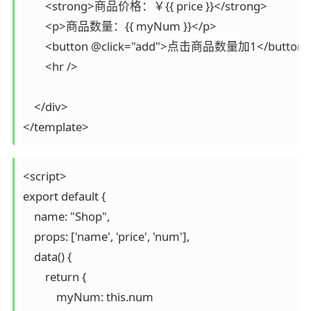
        <strong>商品价格：￥{{ price }}</strong>

        <p>商品数量：{{ myNum }}</p>

        <button @click="add">点击商品数量加1</button>

        <hr />

    </div>

</template>
<script>

export default {

    name: "Shop",

    props: ['name', 'price', 'num'],

    data() {

        return {

            myNum: this.num
