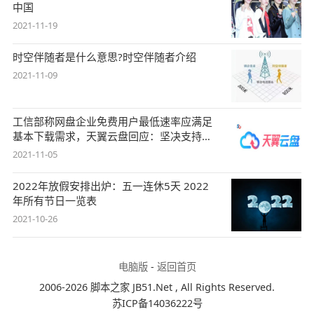
中国
2021-11-19
时空伴随者是什么意思?时空伴随者介绍
2021-11-09
工信部称网盘企业免费用户最低速率应满足
基本下载需求，天翼云盘回应：坚决支持，
始终
2021-11-05
2022年放假安排出炉：五一连休5天 2022
年所有节日一览表
2021-10-26
电脑版
-
返回首页
2006-2026 脚本之家 JB51.Net , All Rights Reserved.
苏ICP备14036222号