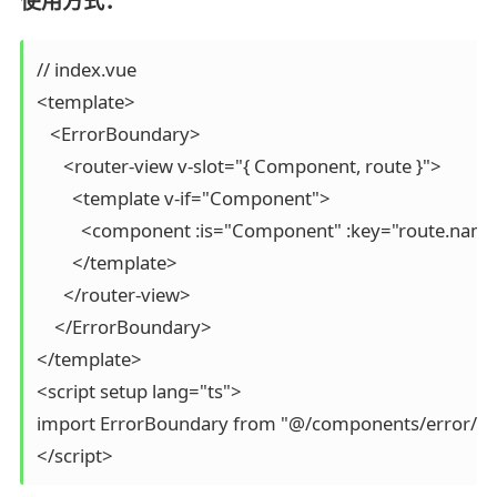
使用方式：
// index.vue

<template>

   <ErrorBoundary>

      <router-view v-slot="{ Component, route }">

        <template v-if="Component">

          <component :is="Component" :key="route.name"
        </template>

      </router-view>

    </ErrorBoundary>

</template>

<script setup lang="ts">

import ErrorBoundary from "@/components/error/Err