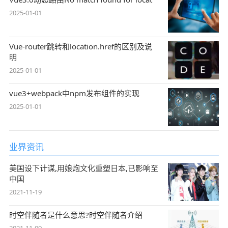
2025-01-01
Vue-router跳转和location.href的区别及说
明
2025-01-01
vue3+webpack中npm发布组件的实现
2025-01-01
业界资讯
美国设下计谋,用娘炮文化重塑日本,已影响至
中国
2021-11-19
时空伴随者是什么意思?时空伴随者介绍