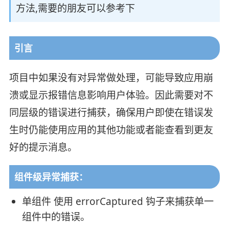
方法,需要的朋友可以参考下
引言
项目中如果没有对异常做处理，可能导致应用崩
溃或显示报错信息影响用户体验。因此需要对不
同层级的错误进行捕获，确保用户即使在错误发
生时仍能使用应用的其他功能或者能查看到更友
好的提示消息。
组件级异常捕获：
单组件 使用 errorCaptured 钩子来捕获单一
组件中的错误。