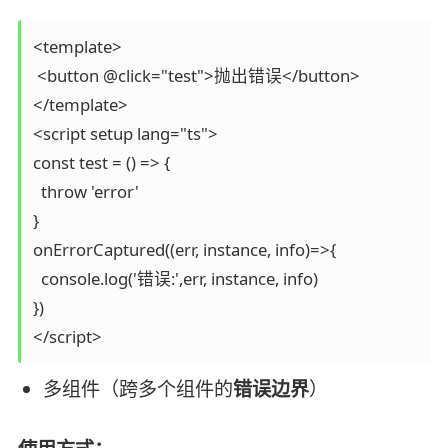
<template>

 <button @click="test">抛出错误</button>

</template>

<script setup lang="ts">

const test = () => {

  throw 'error'

}

onErrorCaptured((err, instance, info)=>{

  console.log('错误:',err, instance, info)

})

多组件（跨多个组件的
错误边界
）