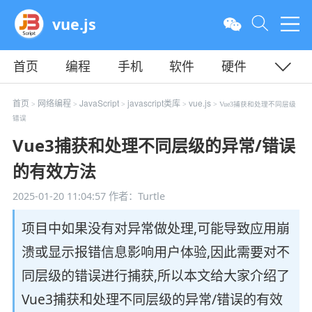
vue.js
首页
编程
手机
软件
硬件
教程
平面
服务器
首页
网络编程
JavaScript
javascript类库
vue.js
>
>
>
>
> Vue3捕获和处理不同层级
错误
Vue3捕获和处理不同层级的异常/错误
的有效方法
2025-01-20 11:04:57
作者：Turtle
项目中如果没有对异常做处理,可能导致应用崩
溃或显示报错信息影响用户体验,因此需要对不
同层级的错误进行捕获,所以本文给大家介绍了
Vue3捕获和处理不同层级的异常/错误的有效