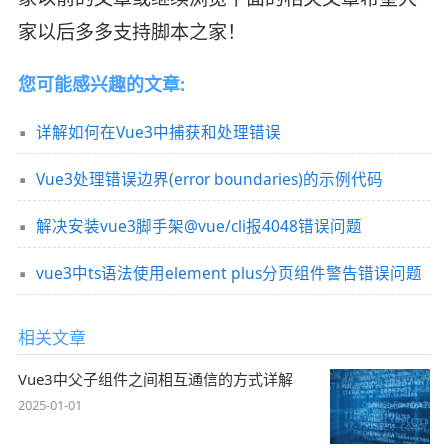
家以后多多支持脚本之家！
您可能感兴趣的文章:
详解如何在Vue3中捕获和处理错误
Vue3处理错误边界(error boundaries)的示例代码
解决安装vue3脚手架@vue/cli报4048错误问题
vue3中ts语法使用element plus分页组件警告错误问题
相关文章
Vue3中父子组件之间相互通信的方式详解
2025-01-01