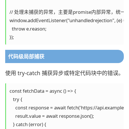
// 处理未捕获的异常，主要是promise内部异常，统一抛给 o
window.addEventListener("unhandledrejection", (e) => 
  throw e.reason;

代码级局部捕获
使用 try-catch 捕获异步或特定代码块中的错误。
const fetchData = async () => {

   try {

     const response = await fetch('https://api.example.c
     result.value = await response.json();

   } catch (error) {
