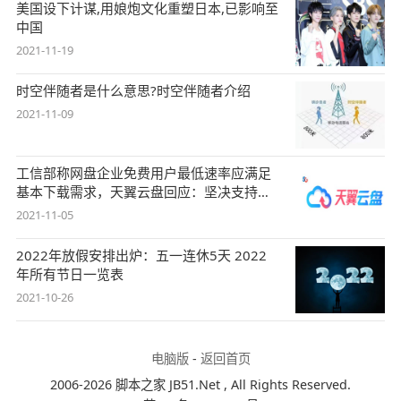
美国设下计谋,用娘炮文化重塑日本,已影响至
中国
2021-11-19
时空伴随者是什么意思?时空伴随者介绍
2021-11-09
工信部称网盘企业免费用户最低速率应满足
基本下载需求，天翼云盘回应：坚决支持，
始终
2021-11-05
2022年放假安排出炉：五一连休5天 2022
年所有节日一览表
2021-10-26
电脑版
-
返回首页
2006-2026 脚本之家 JB51.Net , All Rights Reserved.