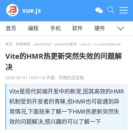
vue.js
首页
编程
手机
软件
硬件
教程
平面
服务器
首页
网络编程
JavaScript
javascript类库
vue.js
>
>
>
>
> Vite HMR热更新失效
Vite的HMR热更新突然失效的问题解
决
2026-05-01 10:07:16
作者：阿橙的百宝箱
Vite是现代前端开发中的新宠,因其高效的HMR
机制受到开发者的青睐,但HMR也可能遇到异
常情况,下面就来了解一下HMR热更新突然失
效的问题解决,感兴趣的可以了解一下