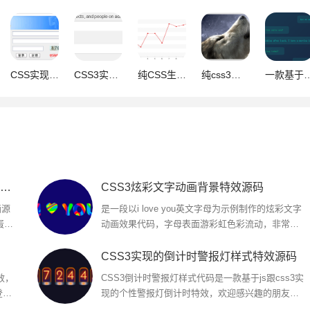
CSS实现的一个漂亮的登录框效果
CSS3实现非常实用超好看的搜索框和按钮样式
纯CSS生成的折线图效果(无js)
纯css3图片幻灯片切换效果(无js实现)
一款基于CSS3和HTML5的自定义聊天窗口
纯css实现的3D立体鸡蛋动画视觉效果源码【带光照与阴影】
CSS3炫彩文字动画背景特效源码
画源
是一段以i love you英文字母为示例制作的炫彩文字
蛋呈
动画效果代码，字母表面游彩虹色彩流动，非常有
照在
意思，可以根据自身需求更换文字，欢迎对此效果
感兴趣的朋友前来下载参考...
CSS3实现的倒计时警报灯样式特效源码
效，
CSS3倒计时警报灯样式代码是一款基于js跟css3实
登录
现的个性警报灯倒计时特效，欢迎感兴趣的朋友前
来下载参考...