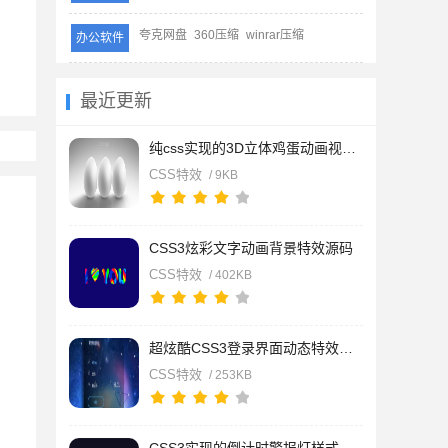
夸克网盘
360压缩
winrar压缩
办公软件
最近更新
纯css实现的3D立体鸡蛋动画视觉效果源码【带光照与阴影】
CSS特效
/ 9KB
CSS3炫彩文字动画背景特效源码
CSS特效
/ 402KB
超炫酷CSS3登录界面动态特效源码
CSS特效
/ 253KB