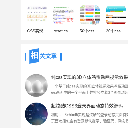
CSS实现的24款分页样式(各种颜色，代码兼容)
reset.css文件 CSS代码 下载
50个css做的button美化效果
20个css做的漂亮导航菜单
相
关文章
一个基于纯css实现的3D立体视觉效果鸡蛋动
码,画面中的一个平面上并排竖立着3个鸡蛋,鸡
现出有规律的左右摇摆动作,同时鸡蛋上方有光
鸡蛋上形成反射,下方还有光照...
超炫酷CSS3登录界面动态特效源码
利用css3+html5实现超炫酷的登录动态页面特
页面功能包含有登录默认提示、验证码，动态
成功提示等，炫酷又好用...