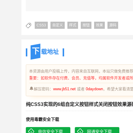
CSS3
自定义
样式
按钮
效果
源码
下
载地址
本资源由用户投稿上传，内容来自互联网，本站只做免费推
重要：如软件存在付费、会员、充值等，均属软件开发者或
🔔
解压密码：
www.jb51.net
或者
0daydown
，希望大家看清楚
纯CSS3实现的6组自定义按钮样式关闭按钮效果源
使用毒霸安全下载
电信安全下载
网通安全下载