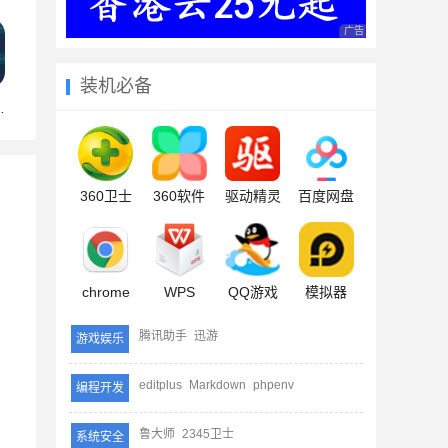
广告 商业广告，理性
装机必备
360卫士
360软件
驱动精灵
百度网盘
chrome
WPS
QQ游戏
模拟器
腾讯助手
迅游
游戏娱乐
editplus
Markdown
phpenv
编程开发
鲁大师
2345卫士
系统安全