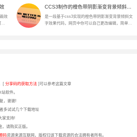
效
CCS3制作的橙色带阴影渐变背景倾斜文字特效源码
动画效
是一段基于css3实现的橙色带阴影渐变背景倾斜文
可以
字效果代码，网页中你可以自己更改编辑，简单实
用，欢迎对此效果感兴趣的朋友前来参考...
，[
分享码的获取方法
]可以参考这篇文章
本站软件。
复，谢谢!
或者多试试几个下载地址
大家支持!
途，请购买正版。
源码
资源来源互联网，版权归该下载资源的合法拥有者所有。