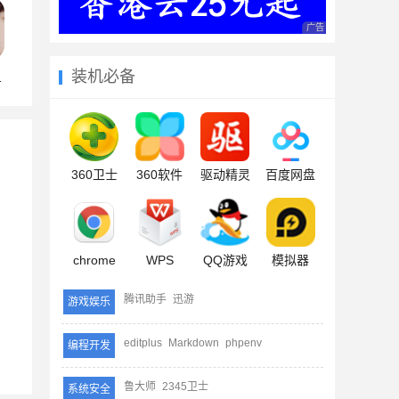
广告 商业广告，理性
装机必备
360卫士
360软件
驱动精灵
百度网盘
chrome
WPS
QQ游戏
模拟器
腾讯助手
迅游
游戏娱乐
editplus
Markdown
phpenv
编程开发
鲁大师
2345卫士
系统安全