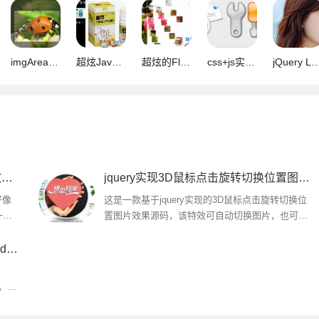
imgAreaSelect 基于jQuery的图片切割放大插件 0.94
超炫JavaScript 点击放大 图片展示
超炫的Flash图片特效及源文件
css+js实现的一个左右滚动图片的实例(有箭头)
jQuery Lightbox 图片展示插件
jQuery实现的图片交叉切换幻灯片特效源码
jquery实现3D鼠标点击旋转切换位置图片效果源码
好像
这是一款基于jquery实现的3D鼠标点击旋转切换位
一张
置图片效果源码，该特效可自动切换图片，也可点
图
击图片实现旋转切换效果。且图片的切换过度效果
流畅自然，富有3D立体感...
jQuery网站图片切换插件responsiveslides特效源码
头，索
的切