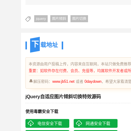
jquery
图片倾斜
图片切换
下
载地址
本资源由用户投稿上传，内容来自互联网，本站只做免费推
重要：如软件存在付费、会员、充值等，均属软件开发者或
🔔
解压密码：
www.jb51.net
或者
0daydown
，希望大家看清楚
jQuery自适应图片倾斜切换特效源码
使用毒霸安全下载
电信安全下载
网通安全下载