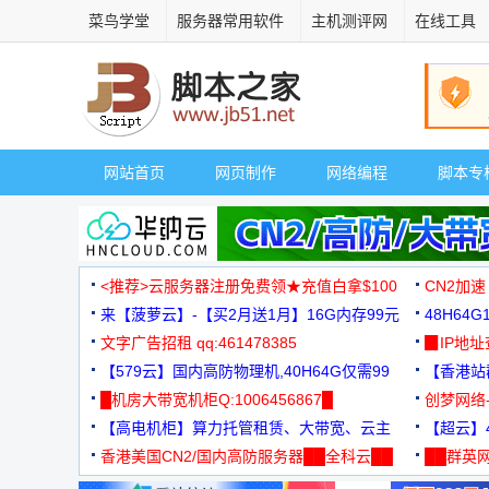
菜鸟学堂
服务器常用软件
主机测评网
在线工具
网站首页
网页制作
网络编程
脚本专
<推荐>云服务器注册免费领★充值白拿$100
CN2加速
来【菠萝云】-【买2月送1月】16G内存99元
48H64
文字广告招租 qq:461478385
3000+
▉IP地
【579云】国内高防物理机,40H64G仅需99
【香港站群
元
█机房大带宽机柜Q:1006456867█
创梦网络
【高电机柜】算力托管租赁、大带宽、云主
88元/月
【超云】4
机
香港美国CN2/国内高防服务器██全科云██
██群英网
◆◆◆