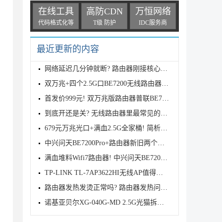
在线工具
高防CDN
万恒网络
代码格式化等
T级 防护
IDC服务商
最近更新的内容
网络延迟几分钟就断? 路由器刚接核心交换机正常几分钟
双万兆+四个2.5G口BE7200无线路由器! 普联TPLINK 7DR7
首发价999元! 双万兆版路由器普联BE7200发布
到底开还是关? 无线路由器里最常见的五个性能增强开关
679元万兆光口+满血2.5G全家桶! 简析中兴BE7200 MAX路
中兴问天BE7200Pro+路由器新旧两个版本有什么区别? 两
满血堆料Wifi7路由器! 中兴问天BE7200MAX拆机评测
TP-LINK TL-7AP3622HI无线AP值得购买吗? TL-7AP3622HI
路由器发热发烫正常吗? 路由器发热问题的原因分析和解
诺基亚贝尔XG-040G-MD 2.5G光猫拆解测评