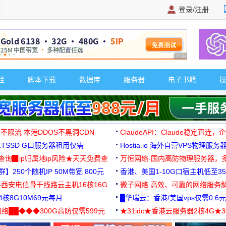
登录/注册
广告 商业广告，理
栏
脚本下载
数据库
服务器
电子书籍
 不限流 本港DDOS不黑洞CDN
ClaudeAPI：Claude稳定直连
G1TSSD G口服务器租用仅需
Hostia.io 海外自营VPS物理服务
可免费测试
址查询▉ip归属地ip风险★天天免费查
万恒网络-国内高防物理服务器，
】250个随机IP 50M带宽 800元
99元/月起
香港、美国1-10G口宿主机低至35
-西安电信骨干线路云主机16核16G
微子网络 高效、可靠的网络服务
核8G10M69元每月
█华瑞云：香港/美国vps仅需0.6元
络██◆◆◆300G高防仅需599元
★31idc★香港云服务器2核4G★
用◆