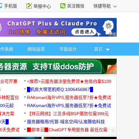
手机版
关注微信
快捷导航
举报中心
性选择
广告 商业广告，理
操作系统
网站运营
平面设计
其它
广告 商业广告，理
，企业可开票
<推荐>云服务器注册免费领★充值白拿$100
器
█机房大带宽机柜Q:1006456867█
多种配置仅
RAKsmart海外VPS,服务器低至7折★免费试
00元起
用★
RAKsmart海外VPS,服务器低至7折★免费试
解决方案
用★
【祥云网络】江苏多线BGP高防仅需399元
/天█
服务器租用/托管-域名空间/认准腾佑科技
30天免费试
▉脚本云▉ChatGPT专用服务器 最低仅需
19元/月