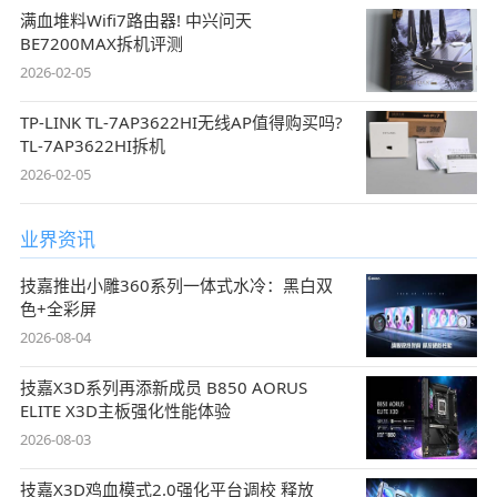
满血堆料Wifi7路由器! 中兴问天
BE7200MAX拆机评测
2026-02-05
TP-LINK TL-7AP3622HI无线AP值得购买吗?
TL-7AP3622HI拆机
2026-02-05
业界资讯
技嘉推出小雕360系列一体式水冷：黑白双
色+全彩屏
2026-08-04
技嘉X3D系列再添新成员 B850 AORUS
ELITE X3D主板强化性能体验
2026-08-03
技嘉X3D鸡血模式2.0强化平台调校 释放