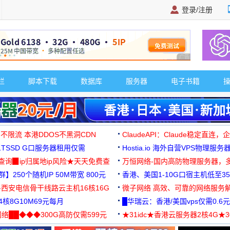
登录/注册
广告 商业广告，理
栏
脚本下载
数据库
服务器
电子书籍
 不限流 本港DDOS不黑洞CDN
ClaudeAPI：Claude稳定直连
G1TSSD G口服务器租用仅需
Hostia.io 海外自营VPS物理服务
可免费测试
址查询▉ip归属地ip风险★天天免费查
万恒网络-国内高防物理服务器，
】250个随机IP 50M带宽 800元
99元/月起
香港、美国1-10G口宿主机低至35
-西安电信骨干线路云主机16核16G
微子网络 高效、可靠的网络服务
核8G10M69元每月
█华瑞云：香港/美国vps仅需0.6元
络██◆◆◆300G高防仅需599元
★31idc★香港云服务器2核4G★
用◆