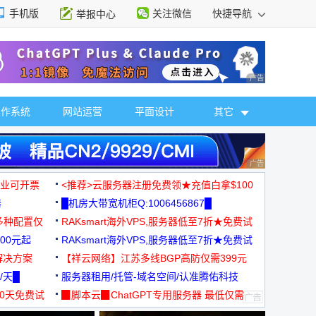
手机版
关注微信
快捷导航
举报中心
性选择
广告 商业广告，理
操作系统
网站运营
平面设计
其它
广告 商业广告，理
，企业可开票
<推荐>云服务器注册免费领★充值白拿$100
器
█机房大带宽机柜Q:1006456867█
多种配置仅
RAKsmart海外VPS,服务器低至7折★免费试
00元起
用★
RAKsmart海外VPS,服务器低至7折★免费试
解决方案
用★
【祥云网络】江苏多线BGP高防仅需399元
/天█
服务器租用/托管-域名空间/认准腾佑科技
30天免费试
▉脚本云▉ChatGPT专用服务器 最低仅需
19元/月