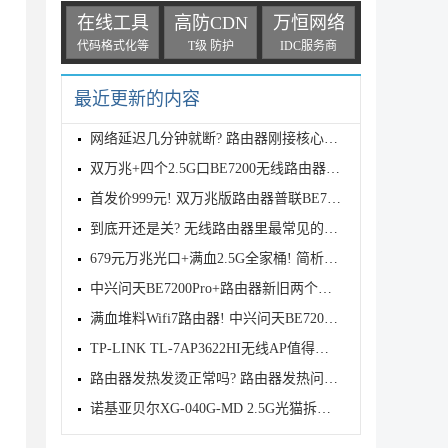
在线工具
高防CDN
万恒网络
代码格式化等
T级 防护
IDC服务商
最近更新的内容
网络延迟几分钟就断? 路由器刚接核心交换机正常几分钟
双万兆+四个2.5G口BE7200无线路由器! 普联TPLINK 7DR7
首发价999元! 双万兆版路由器普联BE7200发布
到底开还是关? 无线路由器里最常见的五个性能增强开关
679元万兆光口+满血2.5G全家桶! 简析中兴BE7200 MAX路
中兴问天BE7200Pro+路由器新旧两个版本有什么区别? 两
满血堆料Wifi7路由器! 中兴问天BE7200MAX拆机评测
TP-LINK TL-7AP3622HI无线AP值得购买吗? TL-7AP3622HI
路由器发热发烫正常吗? 路由器发热问题的原因分析和解
诺基亚贝尔XG-040G-MD 2.5G光猫拆解测评