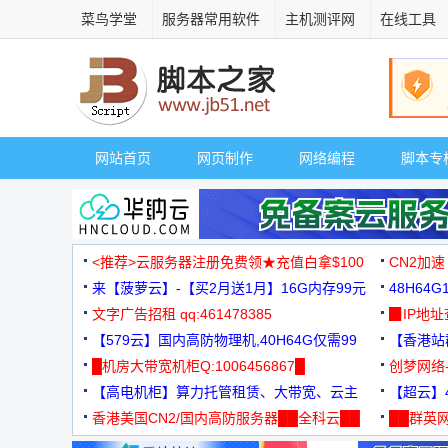
菜鸟学堂
服务器常用软件
主机测评网
在线工具
网站首页
网页制作
网络编程
脚本专
<推荐>云服务器注册免费领★充值白拿$100
CN2加速
来【菠萝云】-【买2月送1月】16G内存99元
48H64
文字广告招租 qq:461478385
3000+
▉IP地
【579云】国内高防物理机,40H64G仅需99
【香港站群
元
█机房大带宽机柜Q:1006456867█
创梦网络
【高电机柜】算力托管租赁、大带宽、云主
88元/月
【超云】4
机
香港美国CN2/国内高防服务器██全科云██
██群英网
◆◆◆