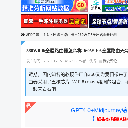
广告 商业广告，理性选择
广告 商业广告，理性选择
您的位置：
主页
>
网络
>
路由器
> 360WiFi6全屋路由器评测
360WiFi6全屋路由器怎么样 360WiFi6全屋路由
发布时间：2020-06-15 14:32:06 作者：佚名
我要评论
近期，国内知名的软硬件厂商360又为我们带来了
由器采用了五核芯片+WiFi6+mash组网的组
一起来看看吧
GPT4.0+Midjou
【
如果你想靠AI