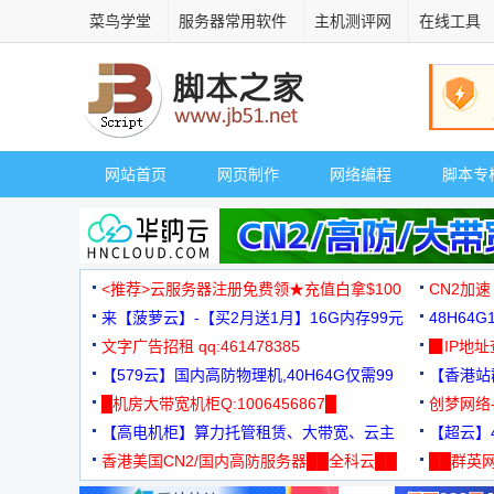
菜鸟学堂
服务器常用软件
主机测评网
在线工具
网站首页
网页制作
网络编程
脚本专
<推荐>云服务器注册免费领★充值白拿$100
CN2加速
来【菠萝云】-【买2月送1月】16G内存99元
48H64
文字广告招租 qq:461478385
3000+
▉IP地
【579云】国内高防物理机,40H64G仅需99
【香港站群
元
█机房大带宽机柜Q:1006456867█
创梦网络
【高电机柜】算力托管租赁、大带宽、云主
88元/月
【超云】4
机
香港美国CN2/国内高防服务器██全科云██
██群英网
◆◆◆