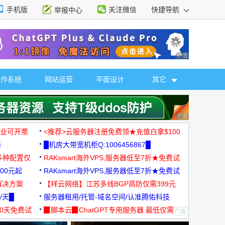
手机版
关注微信
快捷导航
举报中心
性选择
广告 商业广告，理
操作系统
网站运营
平面设计
其它
广告 商业广告，理
，企业可开票
<推荐>云服务器注册免费领★充值白拿$100
器
█机房大带宽机柜Q:1006456867█
多种配置仅
RAKsmart海外VPS,服务器低至7折★免费试
00元起
用★
RAKsmart海外VPS,服务器低至7折★免费试
解决方案
用★
【祥云网络】江苏多线BGP高防仅需399元
/天█
服务器租用/托管-域名空间/认准腾佑科技
30天免费试
▉脚本云▉ChatGPT专用服务器 最低仅需
19元/月