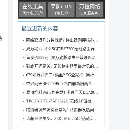
在线工具
高防CDN
万恒网络
代码格式化等
T级 防护
IDC服务商
最近更新的内容
防
网络延迟几分钟就断? 路由器刚接核心交换机正常几分钟
双万兆+四个2.5G口BE7200无线路由器! 普联TPLINK 7DR7
首发价999元! 双万兆版路由器普联BE7200发布
到底开还是关? 无线路由器里最常见的五个性能增强开关
679元万兆光口+满血2.5G全家桶! 简析中兴BE7200 MAX路
中兴问天BE7200Pro+路由器新旧两个版本有什么区别? 两
满血堆料Wifi7路由器! 中兴问天BE7200MAX拆机评测
TP-LINK TL-7AP3622HI无线AP值得购买吗? TL-7AP3622HI
路由器发热发烫正常吗? 路由器发热问题的原因分析和解
诺基亚贝尔XG-040G-MD 2.5G光猫拆解测评