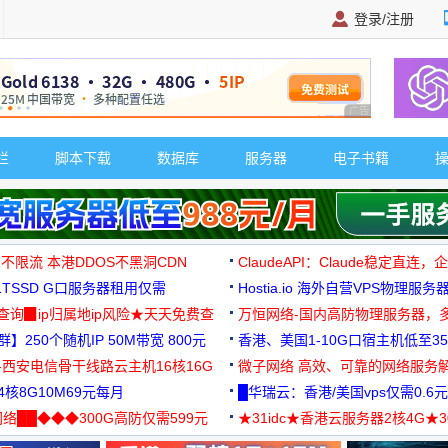
登录/注册
广告 商业广告，理
栏
脚本下载
数据库
服务器
电子书籍
 不限流 本港DDOS不黑洞CDN
ClaudeAPI：Claude稳定直连
G1TSSD G口服务器租用仅需
Hostia.io 海外自营VPS物理服务
可免费测试
址查询▉ip归属地ip风险★天天免费查
万恒网络-国内高防物理服务器，
】250个随机IP 50M带宽 800元
99元/月起
香港、美国1-10G口宿主机低至35
-西安电信骨干线路云主机16核16G
微子网络 高效、可靠的网络服务
核8G10M69元每月
█华瑞云：香港/美国vps仅需0.6元
络██◆◆◆300G高防仅需599元
★31idc★香港云服务器2核4G★
用◆