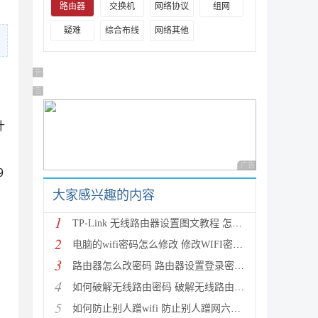
路由器
交换机
网络协议
组网
疑难
综合布线
网络其他
广告 商业广告，理性选择
广告 商业广告，理性选择
什
广告 商业广告，理性
9
大家感兴趣的内容
1
TP-Link 无线路由器设置图文教程 怎么设置TP-Link无线
2
电脑的wifi密码怎么修改 修改WIFI密码的方法
3
路由器怎么改密码 路由器设置登录密码及修改无线密码
4
如何破解无线路由密码 破解无线路由密码蹭网的详细图
5
如何防止别人蹭wifi 防止别人蹭网六种方法介绍