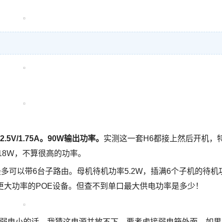
5V/1.75A。90W输出功率。
实测这一套H6都接上然后开机，
板18Ｗ，不算很高的功率。
最多可以带6台子路由。母机待机功率5.2W，插满6个子机的待机
更大功率的POE设备。但查不到单口最大供电功率是多少！
的，弱电小的话，我猜这电源并放不下。要考虑接弱电箱外面，如果