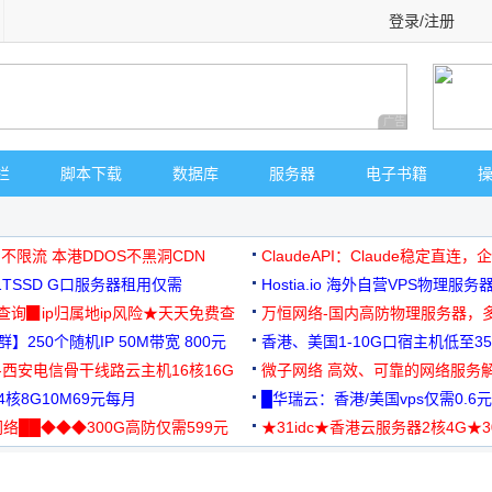
登录/注册
广告 商业广告，理
栏
脚本下载
数据库
服务器
电子书籍
 不限流 本港DDOS不黑洞CDN
ClaudeAPI：Claude稳定直连
G1TSSD G口服务器租用仅需
Hostia.io 海外自营VPS物理服务
可免费测试
址查询▉ip归属地ip风险★天天免费查
万恒网络-国内高防物理服务器，
】250个随机IP 50M带宽 800元
99元/月起
香港、美国1-10G口宿主机低至35
-西安电信骨干线路云主机16核16G
微子网络 高效、可靠的网络服务
核8G10M69元每月
█华瑞云：香港/美国vps仅需0.6元
络██◆◆◆300G高防仅需599元
★31idc★香港云服务器2核4G★
用◆