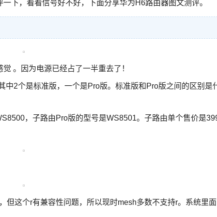
评一下，看看信号好不好，下面分享
华为H6路由器图文测评。
感觉 。因为电源已经占了一半重去了！
中2个是标准版，一个是Pro版。标准版和Pro版之间的区别是
8500，子路由Pro版的型号是WS8501。子路由单个售价是39
11r，但这个r有兼容性问题，所以现时mesh多数不支持r。系统里面