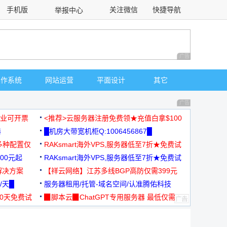
手机版
关注微信
快捷导航
举报中心
性选择
广告 商业广告，理
操作系统
网站运营
平面设计
其它
广告 商业广告，理
，企业可开票
<推荐>云服务器注册免费领★充值白拿$100
器
█机房大带宽机柜Q:1006456867█
多种配置仅
RAKsmart海外VPS,服务器低至7折★免费试
00元起
用★
RAKsmart海外VPS,服务器低至7折★免费试
解决方案
用★
【祥云网络】江苏多线BGP高防仅需399元
/天█
服务器租用/托管-域名空间/认准腾佑科技
30天免费试
▉脚本云▉ChatGPT专用服务器 最低仅需
19元/月