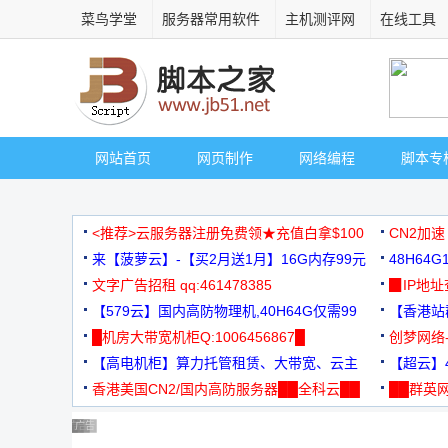
菜鸟学堂
服务器常用软件
主机测评网
在线工具
网站首页
网页制作
网络编程
脚本专
<推荐>云服务器注册免费领★充值白拿$100
CN2加速
来【菠萝云】-【买2月送1月】16G内存99元
48H64
文字广告招租 qq:461478385
3000+
▉IP地
【579云】国内高防物理机,40H64G仅需99
【香港站群
元
█机房大带宽机柜Q:1006456867█
创梦网络
【高电机柜】算力托管租赁、大带宽、云主
88元/月
【超云】4
机
香港美国CN2/国内高防服务器██全科云██
██群英网
◆◆◆
广告 商业广告，理性选择
广告 商业广告，理性选择
广告 商业广告，理性选择
广告 商业广告，理性选择
广告 商业广告，理性选择