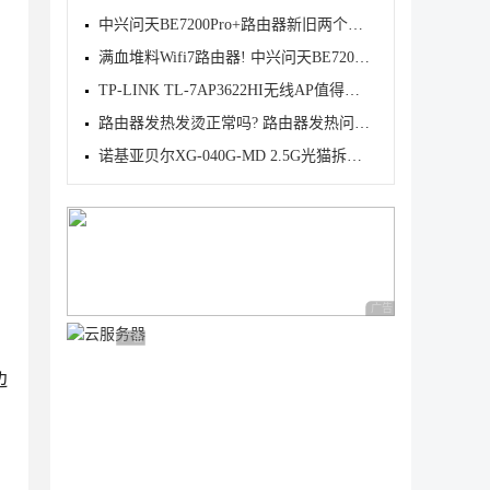
中兴问天BE7200Pro+路由器新旧两个版本有什么区别? 两
满血堆料Wifi7路由器! 中兴问天BE7200MAX拆机评测
TP-LINK TL-7AP3622HI无线AP值得购买吗? TL-7AP3622HI
路由器发热发烫正常吗? 路由器发热问题的原因分析和解
诺基亚贝尔XG-040G-MD 2.5G光猫拆解测评
广告 商业广告，理性
广告 商业广告，理性选择
边