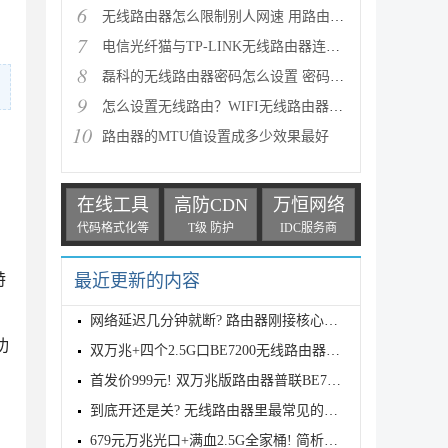
6
无线路由器怎么限制别人网速 用路由器控制别人网速图
7
电信光纤猫与TP-LINK无线路由器连接设置向导图文详细
8
磊科的无线路由器密码怎么设置 密码设置方法图文介绍
9
怎么设置无线路由？WIFI无线路由器入门设置教程
10
路由器的MTU值设置成多少效果最好
在线工具
高防CDN
万恒网络
代码格式化等
T级 防护
IDC服务商
特
最近更新的内容
网络延迟几分钟就断? 路由器刚接核心交换机正常几分钟
功
双万兆+四个2.5G口BE7200无线路由器! 普联TPLINK 7DR7
首发价999元! 双万兆版路由器普联BE7200发布
到底开还是关? 无线路由器里最常见的五个性能增强开关
679元万兆光口+满血2.5G全家桶! 简析中兴BE7200 MAX路