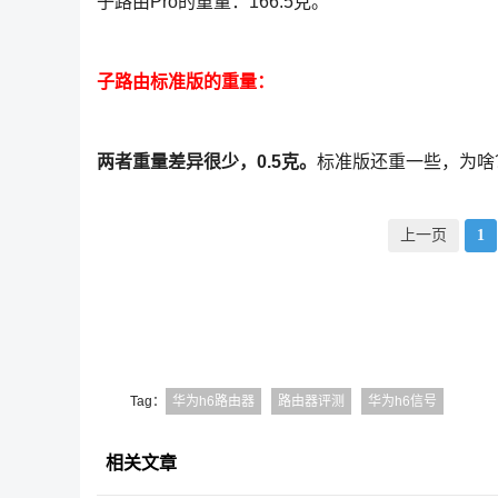
子路由Pro的重量：166.5克。
子路由标准版的重量：
两者重量差异很少，0.5克。
标准版还重一些，为啥
上一页
1
Tag：
华为h6路由器
路由器评测
华为h6信号
相关文章