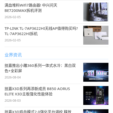
满血堆料Wifi7路由器! 中兴问天
BE7200MAX拆机评测
2026-02-05
TP-LINK TL-7AP3622HI无线AP值得购买吗?
TL-7AP3622HI拆机
2026-02-05
业界资讯
技嘉推出小雕360系列一体式水冷：黑白双
色+全彩屏
2026-08-04
技嘉X3D系列再添新成员 B850 AORUS
ELITE X3D主板强化性能体验
2026-08-03
技嘉X3D鸡血模式2.0强化平台调校 释放