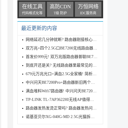
在线工具
高防CDN
万恒网络
代码格式化等
T级 防护
IDC服务商
最近更新的内容
网络延迟几分钟就断? 路由器刚接核心交换机正常几分钟
双万兆+四个2.5G口BE7200无线路由器! 普联TPLINK 7DR7
首发价999元! 双万兆版路由器普联BE7200发布
到底开还是关? 无线路由器里最常见的五个性能增强开关
679元万兆光口+满血2.5G全家桶! 简析中兴BE7200 MAX路
中兴问天BE7200Pro+路由器新旧两个版本有什么区别? 两
满血堆料Wifi7路由器! 中兴问天BE7200MAX拆机评测
TP-LINK TL-7AP3622HI无线AP值得购买吗? TL-7AP3622HI
路由器发热发烫正常吗? 路由器发热问题的原因分析和解
诺基亚贝尔XG-040G-MD 2.5G光猫拆解测评