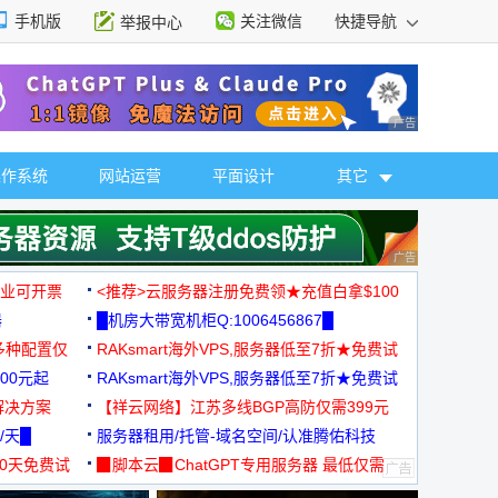
手机版
关注微信
快捷导航
举报中心
性选择
广告 商业广告，理
操作系统
网站运营
平面设计
其它
广告 商业广告，理
，企业可开票
<推荐>云服务器注册免费领★充值白拿$100
器
█机房大带宽机柜Q:1006456867█
多种配置仅
RAKsmart海外VPS,服务器低至7折★免费试
00元起
用★
RAKsmart海外VPS,服务器低至7折★免费试
解决方案
用★
【祥云网络】江苏多线BGP高防仅需399元
/天█
服务器租用/托管-域名空间/认准腾佑科技
30天免费试
▉脚本云▉ChatGPT专用服务器 最低仅需
19元/月