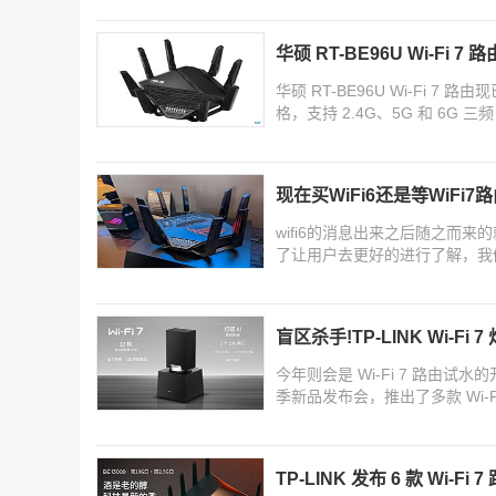
华硕 RT-BE96U Wi-Fi 7 
华硕 RT-BE96U Wi-Fi 7 
格，支持 2.4G、5G 和 6G
现在买WiFi6还是等WiFi7路
wifi6的消息出来之后随之而来
了让用户去更好的进行了解，我们带
盲区杀手!TP-LINK Wi-Fi
今年则会是 Wi-Fi 7 路由试水
季新品发布会，推出了多款 Wi-
TP-LINK 发布 6 款 Wi-F