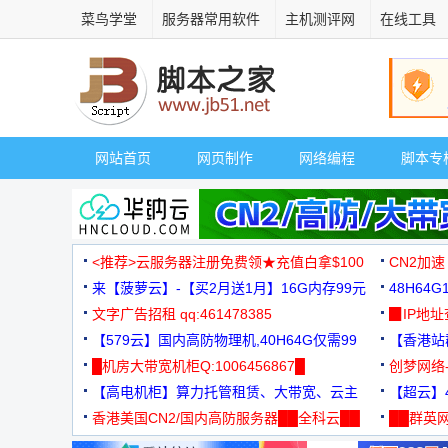
菜鸟学堂
服务器常用软件
主机测评网
在线工具
网站首页
网页制作
网络编程
脚本专
<推荐>云服务器注册免费领★充值白拿$100
CN2加速
来【菠萝云】-【买2月送1月】16G内存99元
48H64
文字广告招租 qq:461478385
3000+
▉IP地
【579云】国内高防物理机,40H64G仅需99
【香港站群
元
█机房大带宽机柜Q:1006456867█
创梦网络
【高电机柜】算力托管租赁、大带宽、云主
88元/月
【超云】4
机
香港美国CN2/国内高防服务器██全科云██
██群英网
◆◆◆