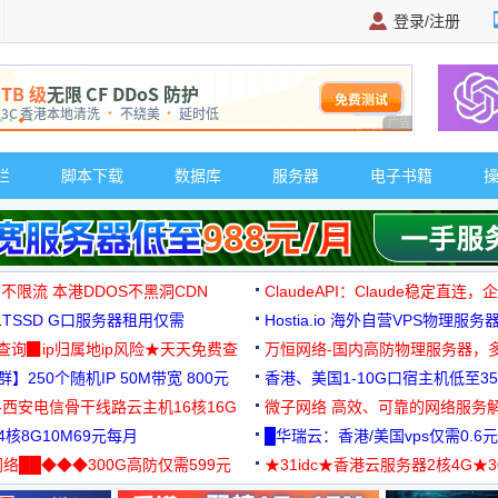
登录/注册
广告 商业广告，理
栏
脚本下载
数据库
服务器
电子书籍
 不限流 本港DDOS不黑洞CDN
ClaudeAPI：Claude稳定直连
G1TSSD G口服务器租用仅需
Hostia.io 海外自营VPS物理服务
可免费测试
址查询▉ip归属地ip风险★天天免费查
万恒网络-国内高防物理服务器，
】250个随机IP 50M带宽 800元
99元/月起
香港、美国1-10G口宿主机低至35
-西安电信骨干线路云主机16核16G
微子网络 高效、可靠的网络服务
核8G10M69元每月
█华瑞云：香港/美国vps仅需0.6元
络██◆◆◆300G高防仅需599元
★31idc★香港云服务器2核4G★
用◆