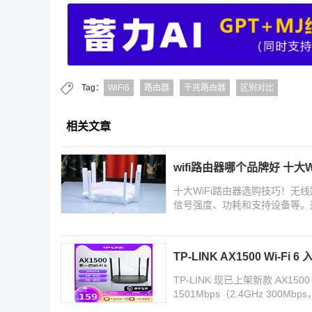
Tag：
WiFi6
路由器
千兆路由器
区别对比
相关文章
wifi路由器哪个品牌好 十大
十大WiFi路由器选购技巧！
信号强度、功耗和支持设备等。
TP-LINK AX1500 Wi-Fi
TP-LINK 现已上架新款 AX15
1501Mbps（2.4GHz 300M