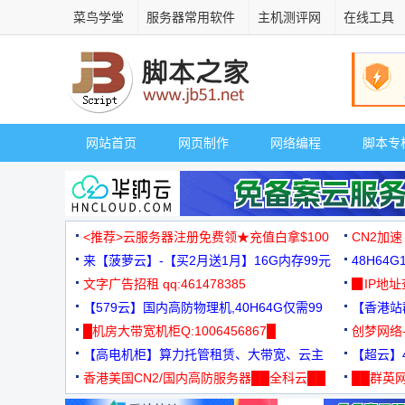
菜鸟学堂
服务器常用软件
主机测评网
在线工具
网站首页
网页制作
网络编程
脚本专
<推荐>云服务器注册免费领★充值白拿$100
CN2加速
来【菠萝云】-【买2月送1月】16G内存99元
48H64
文字广告招租 qq:461478385
3000+
▉IP地
【579云】国内高防物理机,40H64G仅需99
【香港站群
元
█机房大带宽机柜Q:1006456867█
创梦网络
【高电机柜】算力托管租赁、大带宽、云主
88元/月
【超云】4
机
香港美国CN2/国内高防服务器██全科云██
██群英网
◆◆◆