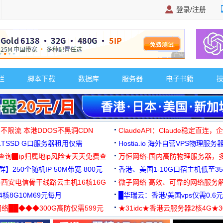
登录/注册
广告 商业广告，理
栏
脚本下载
数据库
服务器
电子书籍
 不限流 本港DDOS不黑洞CDN
ClaudeAPI：Claude稳定直连
G1TSSD G口服务器租用仅需
Hostia.io 海外自营VPS物理服务
可免费测试
址查询▉ip归属地ip风险★天天免费查
万恒网络-国内高防物理服务器，
】250个随机IP 50M带宽 800元
99元/月起
香港、美国1-10G口宿主机低至35
-西安电信骨干线路云主机16核16G
微子网络 高效、可靠的网络服务
核8G10M69元每月
█华瑞云：香港/美国vps仅需0.6元
络██◆◆◆300G高防仅需599元
★31idc★香港云服务器2核4G★
用◆