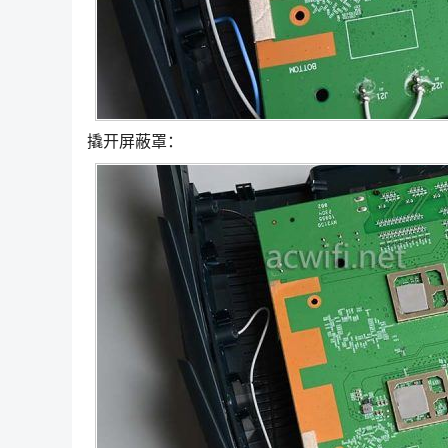
撬开屏蔽罩：