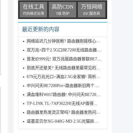
在线工具
高防CDN
万恒网络
代码格式化等
T级 防护
IDC服务商
最近更新的内容
网络延迟几分钟就断? 路由器刚接核心交换机正常几分钟
双万兆+四个2.5G口BE7200无线路由器! 普联TPLINK 7DR7
首发价999元! 双万兆版路由器普联BE7200发布
到底开还是关? 无线路由器里最常见的五个性能增强开关
679元万兆光口+满血2.5G全家桶! 简析中兴BE7200 MAX路
中兴问天BE7200Pro+路由器新旧两个版本有什么区别? 两
满血堆料Wifi7路由器! 中兴问天BE7200MAX拆机评测
TP-LINK TL-7AP3622HI无线AP值得购买吗? TL-7AP3622HI
路由器发热发烫正常吗? 路由器发热问题的原因分析和解
诺基亚贝尔XG-040G-MD 2.5G光猫拆解测评