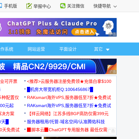
手机版
关注微信
快捷导航
举报中心
性选择
广告 商业广告，理
操作系统
网站运营
平面设计
其它
广告 商业广告，理
，企业可开票
<推荐>云服务器注册免费领★充值白拿$100
器
█机房大带宽机柜Q:1006456867█
多种配置仅
RAKsmart海外VPS,服务器低至7折★免费试
00元起
用★
RAKsmart海外VPS,服务器低至7折★免费试
解决方案
用★
【祥云网络】江苏多线BGP高防仅需399元
/天█
服务器租用/托管-域名空间/认准腾佑科技
30天免费试
▉脚本云▉ChatGPT专用服务器 最低仅需
19元/月