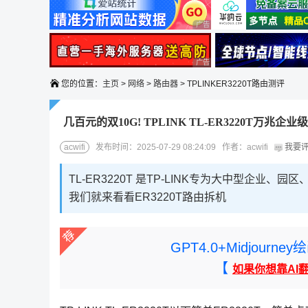
广告 商业广告，理性选择
广告 商业广告，理性选择
您的位置：
主页
>
网络
>
路由器
> TPLINKER3220T路由测评
几百元的双10G! TPLINK TL-ER3220T万兆
acwifi
发布时间：2025-07-29 08:24:09 作者：acwifi
我要
TL-ER3220T 是TP-LINK专为大中型企
我们就来看看ER3220T路由拆机
GPT4.0+Midjou
【
如果你想靠AI