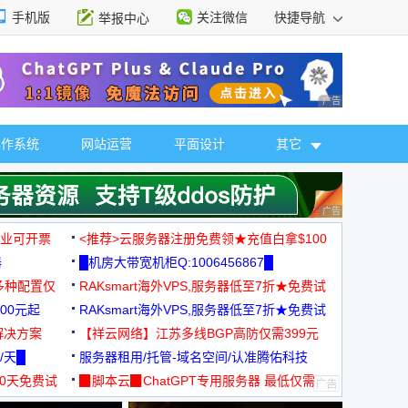
手机版
关注微信
快捷导航
举报中心
性选择
广告 商业广告，理
操作系统
网站运营
平面设计
其它
广告 商业广告，理
，企业可开票
<推荐>云服务器注册免费领★充值白拿$100
器
█机房大带宽机柜Q:1006456867█
多种配置仅
RAKsmart海外VPS,服务器低至7折★免费试
00元起
用★
RAKsmart海外VPS,服务器低至7折★免费试
解决方案
用★
【祥云网络】江苏多线BGP高防仅需399元
/天█
服务器租用/托管-域名空间/认准腾佑科技
30天免费试
▉脚本云▉ChatGPT专用服务器 最低仅需
19元/月