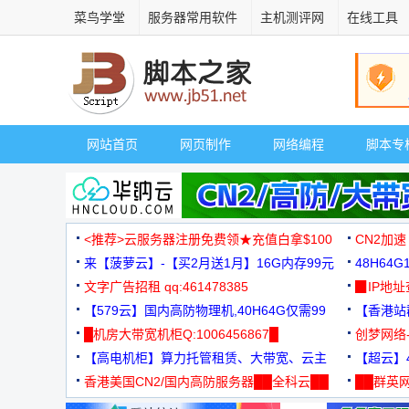
菜鸟学堂
服务器常用软件
主机测评网
在线工具
网站首页
网页制作
网络编程
脚本专
<推荐>云服务器注册免费领★充值白拿$100
CN2加速
来【菠萝云】-【买2月送1月】16G内存99元
48H64
文字广告招租 qq:461478385
3000+
▉IP地
【579云】国内高防物理机,40H64G仅需99
【香港站群
元
█机房大带宽机柜Q:1006456867█
创梦网络
【高电机柜】算力托管租赁、大带宽、云主
88元/月
【超云】4
机
香港美国CN2/国内高防服务器██全科云██
██群英网
◆◆◆