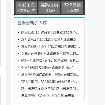
在线工具
高防CDN
万恒网络
代码格式化等
T级 防护
IDC服务商
最近更新的内容
网络延迟几分钟就断? 路由器刚接核心交换机正常几分钟
双万兆+四个2.5G口BE7200无线路由器! 普联TPLINK 7DR7
首发价999元! 双万兆版路由器普联BE7200发布
到底开还是关? 无线路由器里最常见的五个性能增强开关
679元万兆光口+满血2.5G全家桶! 简析中兴BE7200 MAX路
中兴问天BE7200Pro+路由器新旧两个版本有什么区别? 两
满血堆料Wifi7路由器! 中兴问天BE7200MAX拆机评测
TP-LINK TL-7AP3622HI无线AP值得购买吗? TL-7AP3622HI
路由器发热发烫正常吗? 路由器发热问题的原因分析和解
诺基亚贝尔XG-040G-MD 2.5G光猫拆解测评