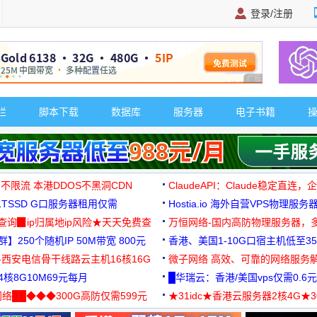
登录/注册
广告 商业广告，理
栏
脚本下载
数据库
服务器
电子书籍
 不限流 本港DDOS不黑洞CDN
ClaudeAPI：Claude稳定直连
G1TSSD G口服务器租用仅需
Hostia.io 海外自营VPS物理服务
可免费测试
址查询▉ip归属地ip风险★天天免费查
万恒网络-国内高防物理服务器，
】250个随机IP 50M带宽 800元
99元/月起
香港、美国1-10G口宿主机低至35
-西安电信骨干线路云主机16核16G
微子网络 高效、可靠的网络服务
核8G10M69元每月
█华瑞云：香港/美国vps仅需0.6元
络██◆◆◆300G高防仅需599元
★31idc★香港云服务器2核4G★
用◆