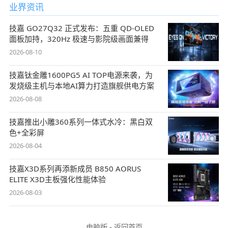
业界资讯
技嘉 GO27Q32 正式发布：五重 QD-OLED
面板加持，320Hz 极速与影院级画面兼得
2026-08-10
技嘉钛金雕1600PG5 AI TOP电源来袭，为
发烧级主机与本地AI算力打造旗舰供电方案
2026-08-08
技嘉推出小雕360系列一体式水冷：黑白双
色+全彩屏
2026-08-04
技嘉X3D系列再添新成员 B850 AORUS
ELITE X3D主板强化性能体验
2026-08-03
电脑版
-
返回首页