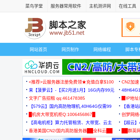
菜鸟学堂
服务器常用软件
主机测评网
在线工具
网站首页
网页制作
网络编程
脚本专
<推荐>云服务器注册免费领★充值白拿$100
CN2加速
来【菠萝云】-【买2月送1月】16G内存99元
48H64
文字广告招租 qq:461478385
3000+
▉IP地
【579云】国内高防物理机,40H64G仅需99
【香港站群
元
█机房大带宽机柜Q:1006456867█
创梦网络
【高电机柜】算力托管租赁、大带宽、云主
88元/月
【超云】4
机
香港美国CN2/国内高防服务器██全科云██
██群英网
◆◆◆