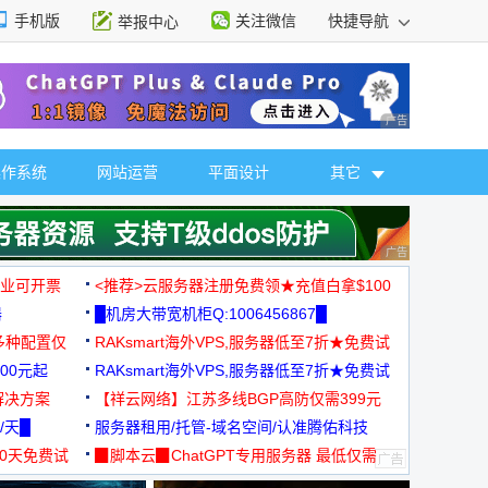
手机版
关注微信
快捷导航
举报中心
性选择
广告 商业广告，理
操作系统
网站运营
平面设计
其它
广告 商业广告，理
，企业可开票
<推荐>云服务器注册免费领★充值白拿$100
器
█机房大带宽机柜Q:1006456867█
多种配置仅
RAKsmart海外VPS,服务器低至7折★免费试
00元起
用★
RAKsmart海外VPS,服务器低至7折★免费试
解决方案
用★
【祥云网络】江苏多线BGP高防仅需399元
/天█
服务器租用/托管-域名空间/认准腾佑科技
30天免费试
▉脚本云▉ChatGPT专用服务器 最低仅需
19元/月