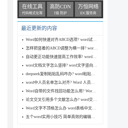
在线工具
高防CDN
万恒网络
代码格式化等
T级 防护
IDC服务商
最近更新的内容
Word如何快速对齐ABCD选项? word试卷批量对齐ABCD的技
怎样把竖着的ABCD调整为横一排? word选择题abcd调整为
自动更正功能快速提高工作效率! word巧妙利用自动更正
word文档文字怎么竖排? word文字竖向显示文字的技巧
deepseek复制粘贴乱码咋办? word粘贴出现很多Markdown
word中人员名单怎么对齐? Word 人员名单排版技巧分享
Word自带的文件找回功能怎么用? Word恢复丢失文件的方
论文交叉引用多个文献怎么办? word交叉引用多篇连续文
Word文字不顶格怎么办 word表格中文字不能顶格的解决
五个word实用小技巧 简单高效的编辑文档大家都说好用