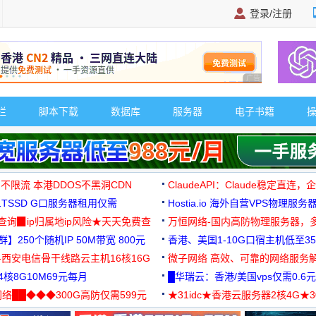
登录/注册
广告 商业广告，理
栏
脚本下载
数据库
服务器
电子书籍
 不限流 本港DDOS不黑洞CDN
ClaudeAPI：Claude稳定直连
G1TSSD G口服务器租用仅需
Hostia.io 海外自营VPS物理服务
可免费测试
址查询▉ip归属地ip风险★天天免费查
万恒网络-国内高防物理服务器，
】250个随机IP 50M带宽 800元
99元/月起
香港、美国1-10G口宿主机低至35
-西安电信骨干线路云主机16核16G
微子网络 高效、可靠的网络服务
核8G10M69元每月
█华瑞云：香港/美国vps仅需0.6元
络██◆◆◆300G高防仅需599元
★31idc★香港云服务器2核4G★
用◆