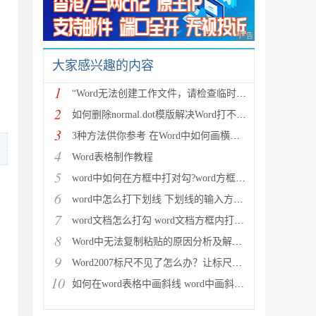
广告 商业广告，理性
大家感兴趣的内容
1
“Word无法创建工作文件，请检查临时环境变量”微软解
2
如何删除normal.dot模版解决Word打不开问题
3
3种方法供你参考 在Word中如何画横线和下划线
4
Word表格制作教程
5
word中如何在方框中打对勾?word方框打对勾符号图文教
6
word中怎么打下划线 下划线的输入方法详细汇总
7
word文档怎么打勾 word文档方框内打勾六种方法介绍
8
Word中无法复制粘贴的原因分析及解决方法
9
Word2007标尺不见了怎么办？让标尺显示出来的解决方法
10
如何在word表格中画斜线 word中画斜线的方法汇总