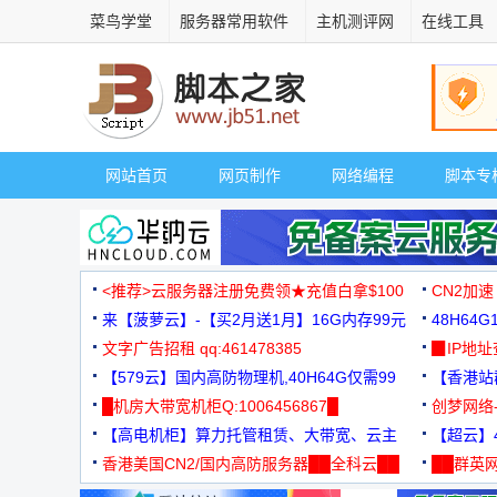
菜鸟学堂
服务器常用软件
主机测评网
在线工具
网站首页
网页制作
网络编程
脚本专
<推荐>云服务器注册免费领★充值白拿$100
CN2加速
来【菠萝云】-【买2月送1月】16G内存99元
48H64
文字广告招租 qq:461478385
3000+
▉IP地
【579云】国内高防物理机,40H64G仅需99
【香港站群
元
█机房大带宽机柜Q:1006456867█
创梦网络
【高电机柜】算力托管租赁、大带宽、云主
88元/月
【超云】4
机
香港美国CN2/国内高防服务器██全科云██
██群英网
◆◆◆