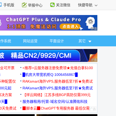
手机版
关注微信
快捷导航
举报中心
性选择
广告 商业广告，理
操作系统
网站运营
平面设计
其它
广告 商业广告，理
，企业可开票
<推荐>云服务器注册免费领★充值白拿$100
器
█机房大带宽机柜Q:1006456867█
多种配置仅
RAKsmart海外VPS,服务器低至7折★免费试
00元起
用★
RAKsmart海外VPS,服务器低至7折★免费试
解决方案
用★
【祥云网络】江苏多线BGP高防仅需399元
/天█
服务器租用/托管-域名空间/认准腾佑科技
30天免费试
▉脚本云▉ChatGPT专用服务器 最低仅需
19元/月