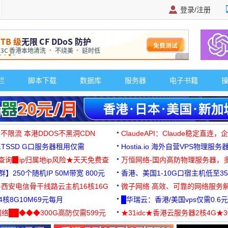
登录/注册
广告 商业广告，理
栏
脚本下载
数据库
服务器
电子书籍
 不限流 本港DDOS不黑洞CDN
ClaudeAPI：Claude稳定直连
G1TSSD G口服务器租用仅需
Hostia.io 海外自营VPS物理服务
可免费测试
址查询▉ip归属地ip风险★天天免费查
万恒网络-国内高防物理服务器，
】250个随机IP 50M带宽 800元
99元/月起
香港、美国1-10G口宿主机低至35
-西安电信骨干线路云主机16核16G
微子网络 高效、可靠的网络服务
核8G10M69元每月
█华瑞云：香港/美国vps仅需0.6元
络██◆◆◆300G高防仅需599元
★31idc★香港云服务器2核4G★
用◆