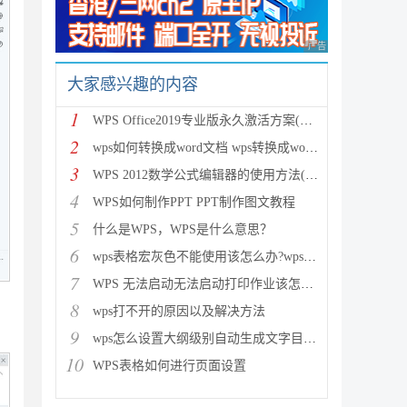
广告 商业广告，理性
大家感兴趣的内容
1
WPS Office2019专业版永久激活方案(附终身授权序列号)
2
wps如何转换成word文档 wps转换成word两种简便方法介
3
WPS 2012数学公式编辑器的使用方法(详细图解)
4
WPS如何制作PPT PPT制作图文教程
5
什么是WPS，WPS是什么意思？
6
wps表格宏灰色不能使用该怎么办?wps表格中宏的使用方
7
WPS 无法启动无法启动打印作业该怎么解决？
8
wps打不开的原因以及解决方法
9
wps怎么设置大纲级别自动生成文字目录？
10
WPS表格如何进行页面设置