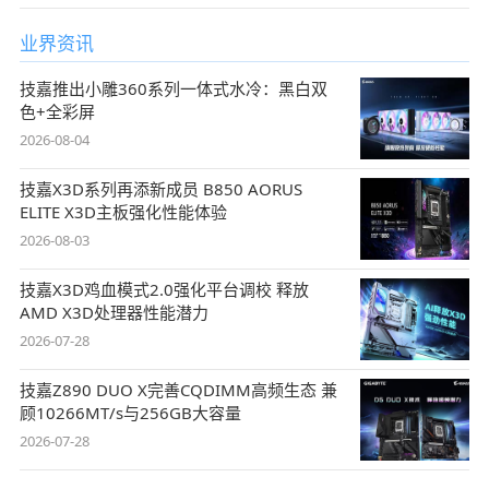
业界资讯
技嘉推出小雕360系列一体式水冷：黑白双
色+全彩屏
2026-08-04
技嘉X3D系列再添新成员 B850 AORUS
ELITE X3D主板强化性能体验
2026-08-03
技嘉X3D鸡血模式2.0强化平台调校 释放
AMD X3D处理器性能潜力
2026-07-28
技嘉Z890 DUO X完善CQDIMM高频生态 兼
顾10266MT/s与256GB大容量
2026-07-28