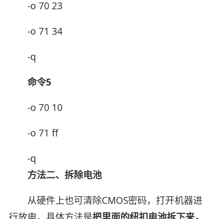
-o 70 23
-o 71 34
-q
命令5
-o 70 10
-o 71 ff
-q
方法二、拆除电池
从硬件上也可清除CMOS密码，打开机器进
行放电，具体方法是
把里面的纽扣电池拆下来，