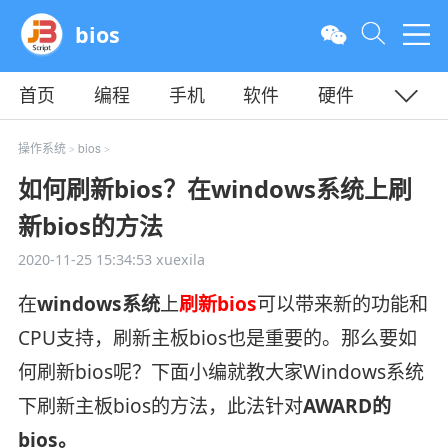
bios
首页
编程
手机
软件
硬件
教程
平面
服务器
操作系统
bios
>
>
如何刷新bios？在windows系统上刷
新bios的方法
2020-11-25 15:34:53
xuexila
在
windows系统
上
刷新bios
可以带来新的功能和
CPU支持，刷新主板bios也是重要的。那么要如
何刷新bios呢？下面小编就教大家Windows系统
下刷新主板bios的方法，此法针对
AWARD的
bios。