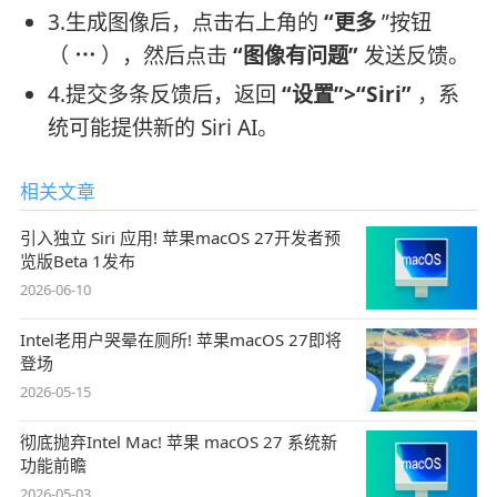
3.生成图像后，点击右上角的
“更多
”按钮
（
⋯
），然后点击
“图像有问题”
发送反馈。
4.提交多条反馈后，返回
“设置”>“Siri”
，系
统可能提供新的 Siri AI。
相关文章
引入独立 Siri 应用! 苹果macOS 27开发者预
览版Beta 1发布
2026-06-10
Intel老用户哭晕在厕所! 苹果macOS 27即将
登场
2026-05-15
彻底抛弃Intel Mac! 苹果 macOS 27 系统新
功能前瞻
2026-05-03