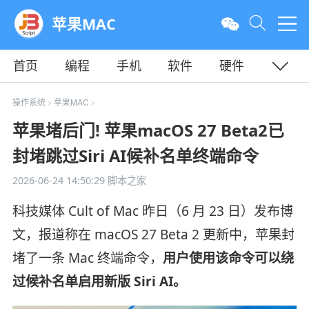
苹果MAC
首页
编程
手机
软件
硬件
教程
平面
服务器
操作系统
苹果MAC
>
>
苹果堵后门! 苹果macOS 27 Beta2已
封堵跳过Siri AI候补名单终端命令
2026-06-24 14:50:29
脚本之家
科技媒体 Cult of Mac 昨日（6 月 23 日）发布博
文，报道称在 macOS 27 Beta 2 更新中，苹果封
堵了一条 Mac 终端命令，
用户使用该命令可以绕
过候补名单启用新版 Siri AI。