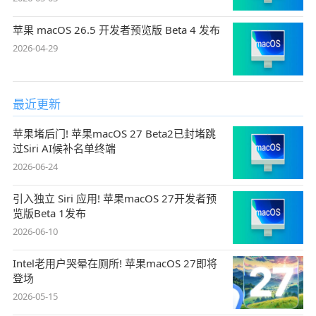
苹果 macOS 26.5 开发者预览版 Beta 4 发布
2026-04-29
最近更新
苹果堵后门! 苹果macOS 27 Beta2已封堵跳
过Siri AI候补名单终端
2026-06-24
引入独立 Siri 应用! 苹果macOS 27开发者预
览版Beta 1发布
2026-06-10
Intel老用户哭晕在厕所! 苹果macOS 27即将
登场
2026-05-15