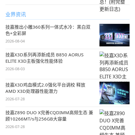
业界资讯
技嘉推出小雕360系列一体式水冷：黑白双
色+全彩屏
2026-08-04
技嘉X3D系列再添新成员 B850 AORUS
ELITE X3D主板强化性能体验
2026-08-03
技嘉X3D鸡血模式2.0强化平台调校 释放
AMD X3D处理器性能潜力
2026-07-28
技嘉Z890 DUO X完善CQDIMM高频生态 兼
顾10266MT/s与256GB大容量
2026-07-28