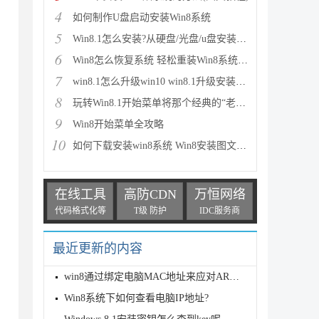
4
如何制作U盘启动安装Win8系统
5
Win8.1怎么安装?从硬盘/光盘/u盘安装win8.1教程全程图
6
Win8怎么恢复系统 轻松重装Win8系统的方法(图文教程)
7
win8.1怎么升级win10 win8.1升级安装win10图文步骤
8
玩转Win8.1开始菜单将那个经典的“老菜单”恢复回来
9
Win8开始菜单全攻略
10
如何下载安装win8系统 Win8安装图文教程
在线工具
高防CDN
万恒网络
代码格式化等
T级 防护
IDC服务商
最近更新的内容
win8通过绑定电脑MAC地址来应对ARP袭击
Win8系统下如何查看电脑IP地址?