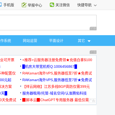
手机版
关注微信
快捷导航
举报中心
性选择
广告 商业广告，理
操作系统
网站运营
平面设计
其它
广告 商业广告，理
，企业可开票
<推荐>云服务器注册免费领★充值白拿$100
器
█机房大带宽机柜Q:1006456867█
多种配置仅
RAKsmart海外VPS,服务器低至7折★免费试
00元起
用★
RAKsmart海外VPS,服务器低至7折★免费试
解决方案
用★
【祥云网络】江苏多线BGP高防仅需399元
/天█
服务器租用/托管-域名空间/认准腾佑科技
30天免费试
▉脚本云▉ChatGPT专用服务器 最低仅需
19元/月