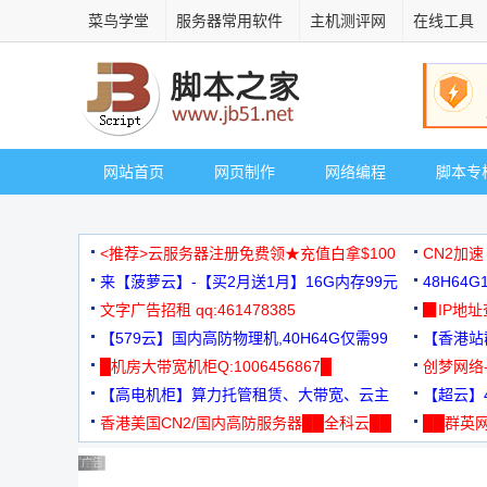
菜鸟学堂
服务器常用软件
主机测评网
在线工具
网站首页
网页制作
网络编程
脚本专
<推荐>云服务器注册免费领★充值白拿$100
CN2加速
来【菠萝云】-【买2月送1月】16G内存99元
48H64
文字广告招租 qq:461478385
3000+
▉IP地
【579云】国内高防物理机,40H64G仅需99
【香港站群
元
█机房大带宽机柜Q:1006456867█
创梦网络
【高电机柜】算力托管租赁、大带宽、云主
88元/月
【超云】4
机
香港美国CN2/国内高防服务器██全科云██
██群英网
◆◆◆
广告 商业广告，理性选择
广告 商业广告，理性选择
广告 商业广告，理性选择
广告 商业广告，理性选择
广告 商业广告，理性选择