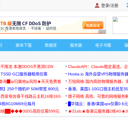
登录/注册
广告 商业广告，理
栏
脚本下载
数据库
服务器
电子书籍
 不限流 本港DDOS不黑洞CDN
ClaudeAPI：Claude稳定直连
G1TSSD G口服务器租用仅需
Hostia.io 海外自营VPS物理服务
可免费测试
址查询▉ip归属地ip风险★天天免费查
万恒网络-国内高防物理服务器，
】250个随机IP 50M带宽 800元
99元/月起
香港、美国1-10G口宿主机低至35
-西安电信骨干线路云主机16核16G
微子网络 高效、可靠的网络服务
核8G10M69元每月
█华瑞云：香港/美国vps仅需0.6元
络██◆◆◆300G高防仅需599元
★31idc★香港云服务器2核4G★
用◆